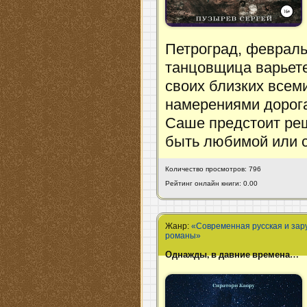
Петроград, февраль
танцовщица варьете
своих близких всем
намерениями дорога
Саше предстоит реш
быть любимой или с
Количество просмотров: 796
Рейтинг онлайн книги: 0.00
Жанр:
«Современная русская и зар
романы»
Однажды, в давние времена…