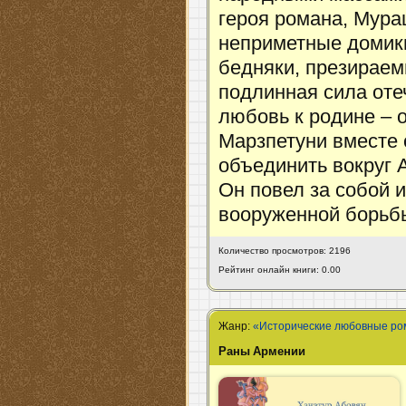
героя романа, Мура
неприметные домики
бедняки, презираем
подлинная сила оте
любовь к родине – 
Марзпетуни вместе 
объединить вокруг 
Он повел за собой и
вооруженной борьбы
Количество просмотров: 2196
Рейтинг онлайн книги: 0.00
Жанр:
«Исторические любовные р
Раны Армении