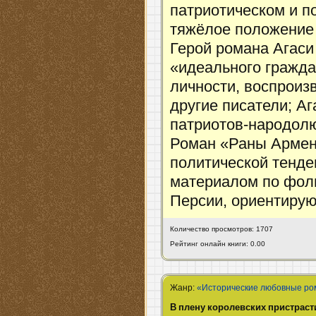
патриотическом и п
тяжёлое положение
Герой романа Агаси
«идеального гражда
личности, воспроиз
другие писатели; А
патриотов-народолю
Роман «Раны Армен
политической тенд
материалом по фол
Персии, ориентирую
Количество просмотров: 1707
Рейтинг онлайн книги: 0.00
Жанр:
«Исторические любовные р
В плену королевских пристраст