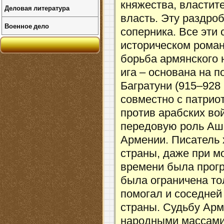
княжества, властит
Деловая литература
власть. Эту раздро
Военное дело
соперника. Все эти
историческом роман
борьба армянского 
ига – основана на п
Багратуни (915–928 
совместно с патрио
против арабских во
передовую роль Аш
Армении. Писатель 
страны, даже при м
времени была прогр
была ограничена т
помогал и соседней 
страны. Судьбу Арм
народными массами.