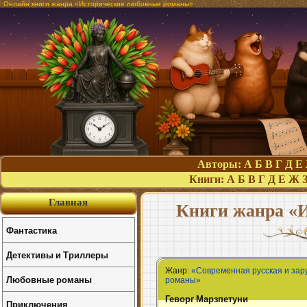
Онлайн книги жанра «Исторические любовные романы»
Авторы:
А
Б
В
Г
Д
Е
Книги:
А
Б
В
Г
Д
Е
Ж
Главная
Книги жанра «
Фантастика
Детективы и Триллеры
Жанр:
«Современная русская и зар
Любовные романы
романы»
Геворг Марзпетуни
Приключения