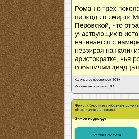
Роман о трех покол
период со смерти М
Перовской, что отр
участвующих в исто
начинается с наме
невзирая на наличи
аристократке, чья 
событиями двадцат
Количество просмотров: 3089
Рейтинг онлайн книги: 0.00
Жанр:
«Короткие любовные роман
«Историческая проза»
Замок из дождя