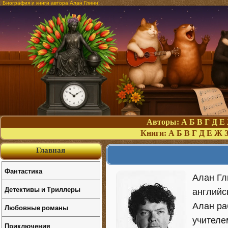
Биография и книги автора Алан Глинн
Авторы:
А
Б
В
Г
Д
Е
Книги:
А
Б
В
Г
Д
Е
Ж
Главная
Фантастика
Алан Гли
Детективы и Триллеры
английс
Алан ра
Любовные романы
учителе
Приключения