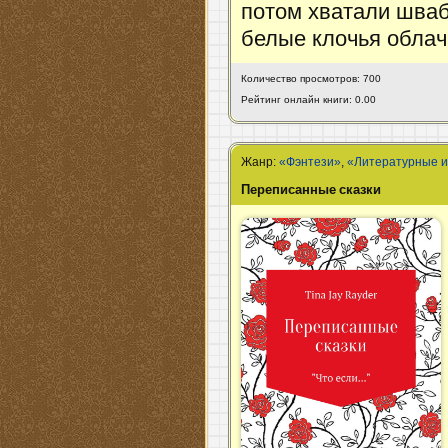
потом хватали шваб
белые клочья облач
Количество просмотров: 700
Рейтинг онлайн книги: 0.00
Жанр:
«Фэнтези»
,
«Литературные и
Переписанные сказки