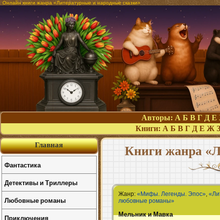
Онлайн книги жанра «Литературные и народные сказки»
Авторы:
А
Б
В
Г
Д
Е
Книги:
А
Б
В
Г
Д
Е
Ж
Главная
Книги жанра «Л
Фантастика
Детективы и Триллеры
Жанр:
«Мифы. Легенды. Эпос»
,
«Ли
Любовные романы
любовные романы»
Мельник и Мавка
Приключения