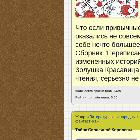
Что если привычные
оказались не совсем
себе нечто большее
Сборник "Переписан
измененных историй
Золушка Красавица 
чтения, серьезно не
Количество просмотров: 2425
Рейтинг онлайн книги: 0.00
Жанр:
«Литературные и народные 
фантастика»
Тайна Солнечной Королевы