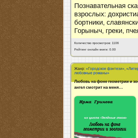
Познавательная ска
взрослых: дохристиа
бортники, славянск
Горыныч, греки, пче
Количество просмотров: 1106
Рейтинг онлайн книги: 0.00
Жанр:
«Городское фэнтези»
,
«Лите
любовные романы»
Любовь на фоне геометрии и зо
ангел смотрит на меня…