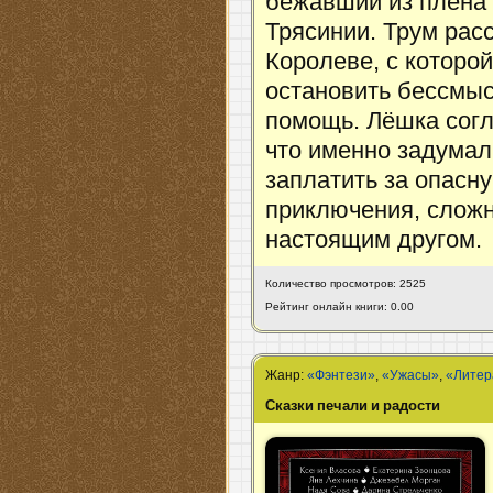
бежавший из плена 
Трясинии. Трум рас
Королеве, с которой
остановить бессмыс
помощь. Лёшка согл
что именно задумал
заплатить за опасн
приключения, сложн
настоящим другом.
Количество просмотров: 2525
Рейтинг онлайн книги: 0.00
Жанр:
«Фэнтези»
,
«Ужасы»
,
«Литер
Сказки печали и радости