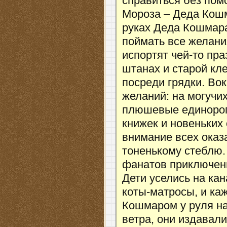
справиться без пом
Мороза – Деда Кошм
руках Деда Кошмара
поймать все желани
испортят чей-то пр
штанах и старой кл
посреди грядки. Во
желаний: на могучи
плюшевые единороги
книжек и новеньких
внимание всех оказ
тоненькому стеблю. 
фанатов приключений
Дети уселись на кан
коты-матросы, и ка
Кошмаром у руля на
ветра, они издавал