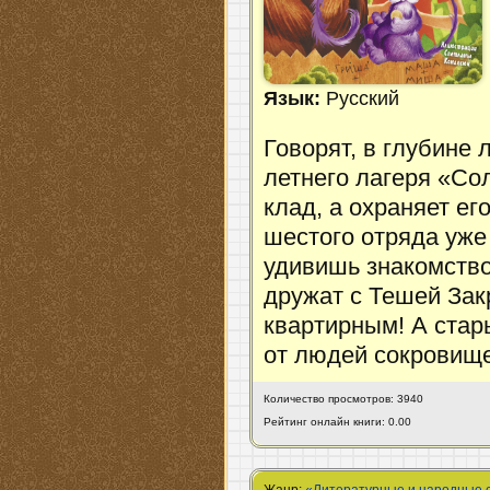
Язык:
Русский
Говорят, в глубине 
летнего лагеря «Со
клад, а охраняет ег
шестого отряда уже
удивишь знакомство
дружат с Тешей За
квартирным! А стар
от людей сокрови
Количество просмотров: 3940
Рейтинг онлайн книги: 0.00