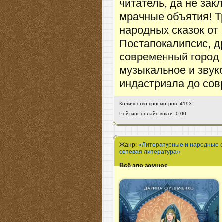
читатель, да не зак
мрачные объятия! Т
народных сказок от
Постапокалипсис, 
современный город –
музыкальное и звук
индастриала до сов
Количество просмотров: 4193
Рейтинг онлайн книги: 0.00
Жанр:
«Литературные и народные 
сетевая литература»
Всё зло земное