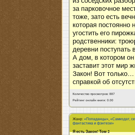
из соседских разбор
за парковочное мест
тоже, зато есть веч
которая постоянно 
угостить его пирож
родственники: трою
деревни поступать в
А дом, в котором он
заставит этот мир ж
Закон! Вот только…
справкой об отсутс
Количество просмотров: 887
Рейтинг онлайн книги: 0.00
Жанр:
«Попаданцы»
,
«Самиздат, с
фантастика и фэнтези»
Я есть Закон! Том 2