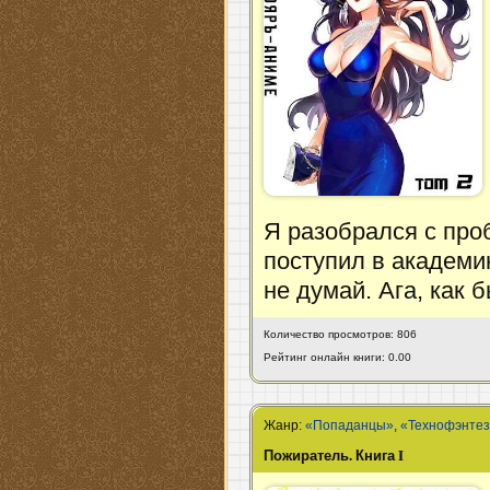
Я разобрался с про
поступил в академию
не думай. Ага, как б
Количество просмотров: 806
Рейтинг онлайн книги: 0.00
Жанр:
«Попаданцы»
,
«Технофэнте
Пожиратель. Книга I