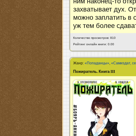
ним наконец-то отк
захватывает дух. От 
можно заплатить в 
уж тем более сдава
Количество просмотров: 810
Рейтинг онлайн книги: 0.00
Жанр:
«Попаданцы»
,
«Самиздат, с
Пожиратель. Книга III