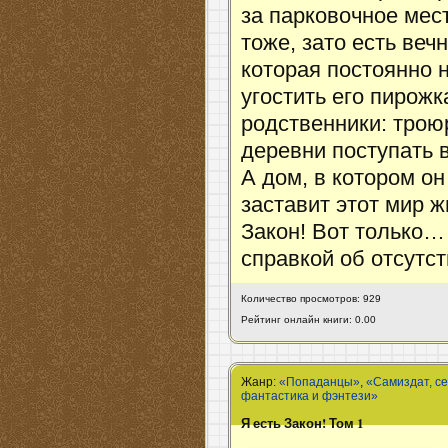
за парковочное мест
тоже, зато есть веч
которая постоянно 
угостить его пирож
родственники: трою
деревни поступать в
А дом, в котором он
заставит этот мир ж
Закон! Вот только…
справкой об отсутс
Количество просмотров: 929
Рейтинг онлайн книги: 0.00
Жанр:
«Попаданцы»
,
«Самиздат, с
фантастика и фэнтези»
Я есть Закон! Том 1