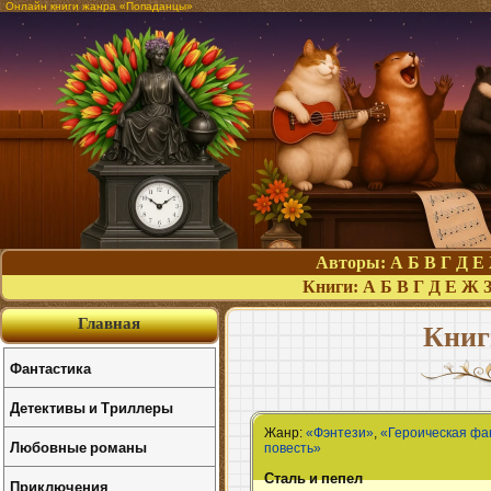
Онлайн книги жанра «Попаданцы»
Авторы:
А
Б
В
Г
Д
Е
Книги:
А
Б
В
Г
Д
Е
Ж
Главная
Книг
Фантастика
Детективы и Триллеры
Жанр:
«Фэнтези»
,
«Героическая фа
Любовные романы
повесть»
Сталь и пепел
Приключения