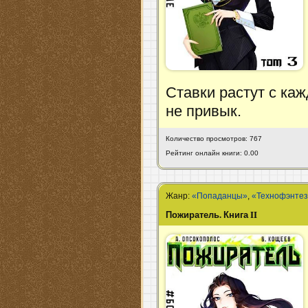
Ставки растут с ка
не привык.
Количество просмотров: 767
Рейтинг онлайн книги: 0.00
Жанр:
«Попаданцы»
,
«Технофэнте
Пожиратель. Книга II