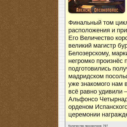
Финальный том цикл
расположения и при
Его Величество ко
великий магистр бу
Белозерскому, марк
негромко произнёс 
подготовились полу
мадридском посоль
уже знакомого нам 
всё равно удивили 
Альфонсо Четырнад
орденом Испанского
церемонии награжд
Количество просмотров: 797