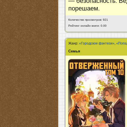
— безопасность. Вед
порешаем.
Количество просмотров: 921
Рейтинг онлайн книги: 0.00
Жанр:
«Городское фэнтези»
,
«Попа
Семья