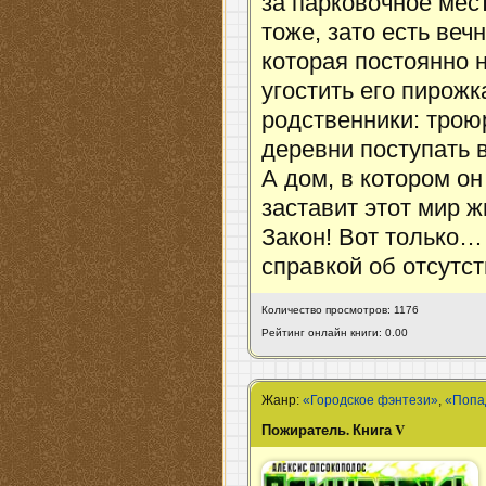
за парковочное мест
тоже, зато есть веч
которая постоянно 
угостить его пирож
родственники: трою
деревни поступать в
А дом, в котором он
заставит этот мир ж
Закон! Вот только…
справкой об отсутс
Количество просмотров: 1176
Рейтинг онлайн книги: 0.00
Жанр:
«Городское фэнтези»
,
«Попа
Пожиратель. Книга V