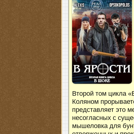
Второй том цикла «
Коляном прорываетс
представляет это м
несогласных с сущ
мышеловка для бунт