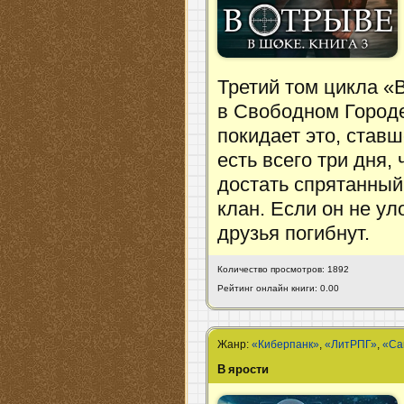
Третий том цикла 
в Свободном Городе
покидает это, ставш
есть всего три дня,
достать спрятанный
клан. Если он не ул
друзья погибнут.
Количество просмотров: 1892
Рейтинг онлайн книги: 0.00
Жанр:
«Киберпанк»
,
«ЛитРПГ»
,
«Са
В ярости