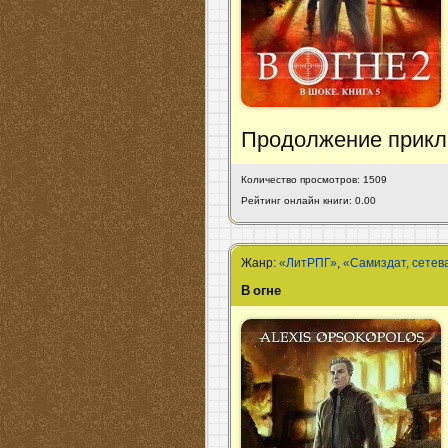
Продолжение приклю
Количество просмотров: 1509
Рейтинг онлайн книги: 0.00
Жанр:
«ЛитРПГ»
,
«Самиздат, сетев
В огне