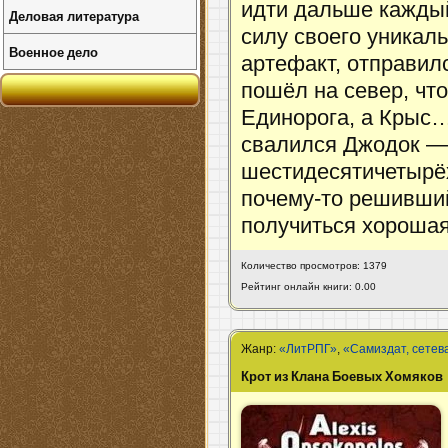
идти дальше каждый
Деловая литература
силу своего уникал
Военное дело
артефакт, отправил
пошёл на север, чт
Единорога, а Крыс…
свалился Джодок —
шестидесятичетырёх
почему-то решивший
получиться хороша
Количество просмотров: 1379
Рейтинг онлайн книги: 0.00
Жанр:
«ЛитРПГ»
,
«Самиздат, сетев
Крот из Клана Боевых Хомяков