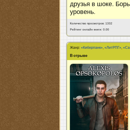
друзья в шоке. Бор
уровень.
Количество просмотров: 1332
Рейтинг онлайн книги: 0.00
Жанр:
«Киберпанк»
,
«ЛитРПГ»
,
«Са
В отрыве