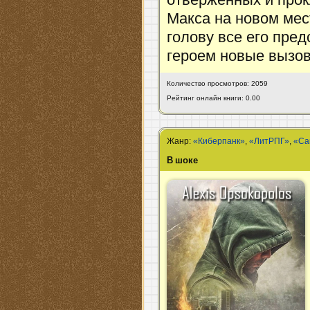
отверженных и про
Макса на новом мес
голову все его пред
героем новые вызо
Количество просмотров: 2059
Рейтинг онлайн книги: 0.00
Жанр:
«Киберпанк»
,
«ЛитРПГ»
,
«Са
В шоке