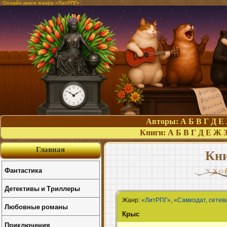
Онлайн книги жанра «ЛитРПГ»
Авторы:
А
Б
В
Г
Д
Е
Книги:
А
Б
В
Г
Д
Е
Ж
Главная
Кн
Фантастика
Детективы и Триллеры
Жанр:
«ЛитРПГ»
,
«Самиздат, сетев
Любовные романы
Крыс
Приключения