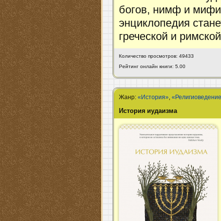
богов, нимф и мифи
энциклопедия стане
греческой и римско
Количество просмотров: 49433
Рейтинг онлайн книги: 5.00
Жанр:
«История»
,
«Религиоведени
История иудаизма