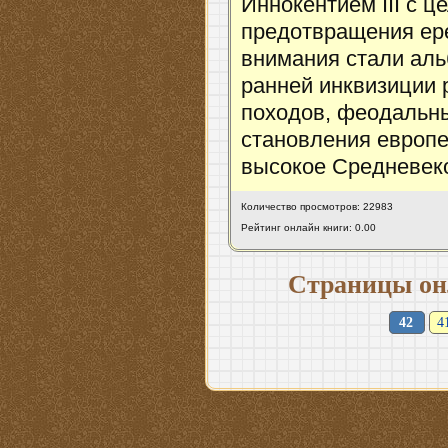
Иннокентием III с 
предотвращения ер
внимания стали аль
ранней инквизиции 
походов, феодальны
становления европе
высокое Средневеко
Количество просмотров: 22983
Рейтинг онлайн книги: 0.00
Страницы он
42
4