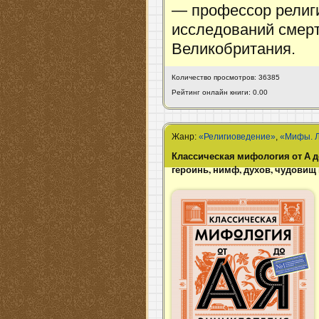
— профессор религ
исследований смерт
Великобритания.
Количество просмотров: 36385
Рейтинг онлайн книги: 0.00
Жанр:
«Религиоведение»
,
«Мифы. Л
Классическая мифология от А до
героинь, нимф, духов, чудовищ