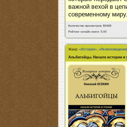
важной вехой в цеп
современному миру
Количество просмотров: 80469
Рейтинг онлайн книги: 5.00
Жанр:
«История»
,
«Религиоведени
Альбигойцы. Начало истории и 