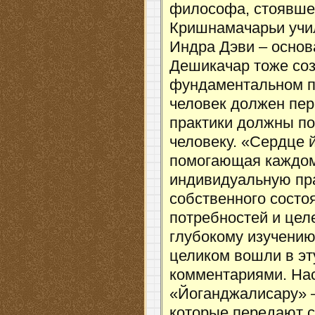
философа, стоявшег
Кришнамачарьи учил
Индра Дэви – основ
Дешикачар тоже соз
фундаментальном п
человек должен пере
практики должны по
человеку. «Сердце 
помогающая каждом
индивидуальную пра
собственного состо
потребностей и цел
глубокому изучению
целиком вошли в эт
комментариями. На
«Йоганджалисару» –
которые передают с