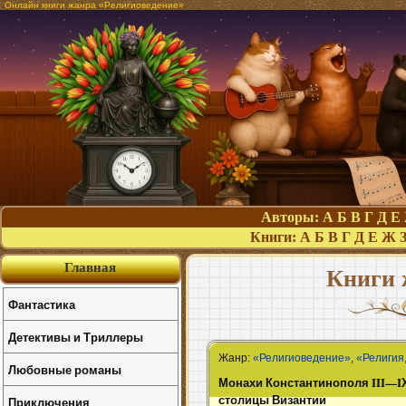
Онлайн книги жанра «Религиоведение»
Авторы:
А
Б
В
Г
Д
Е
Книги:
А
Б
В
Г
Д
Е
Ж
Главная
Книги 
Фантастика
Детективы и Триллеры
Жанр:
«Религиоведение»
,
«Религия
Любовные романы
Монахи Константинополя III—IХ
столицы Византии
Приключения