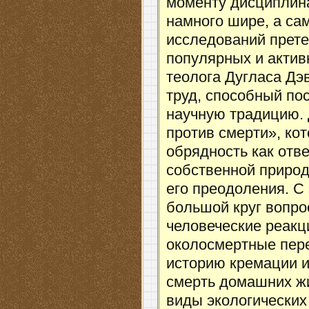
моменту дисциплина
намного шире, а са
исследований прете
популярных и актив
теолога Дугласа Дэ
труд, способный по
научную традицию. 
против смерти», ко
обрядность как отв
собственной природ
его преодоления. С
большой круг вопро
человеческие реакци
околосмертные пер
историю кремации и
смерть домашних жи
виды экологических