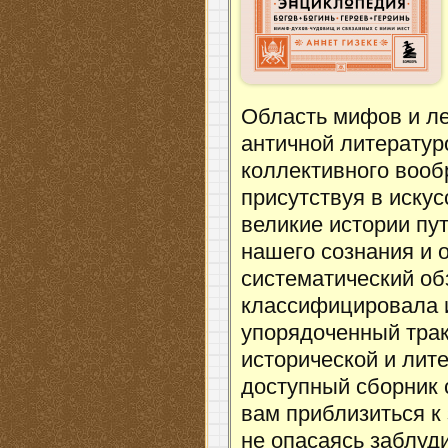
Область мифов и ле
античной литератур
коллективного вооб
присутствуя в искус
великие истории пу
нашего сознания и 
систематический об
классифицировала 
упорядоченный трак
исторической и лит
доступный сборник 
вам приблизиться к 
не опасаясь заблуди