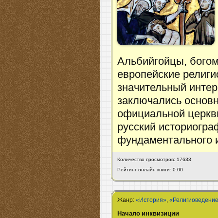
Альбийгойцы, бого
европейские религи
значительный интере
заключались основн
официальной церкв
русский историогра
фундаментального и
Количество просмотров: 17633
Рейтинг онлайн книги: 0.00
Жанр:
«История»
,
«Религиоведени
Начало инквизиции