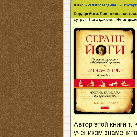
Жанр:
«Религиоведение»
,
«Эзотери
Сердце йоги. Принципы построе
сутры» Патанджали. «Йогандж
Автор этой книги т.
учеником знаменито