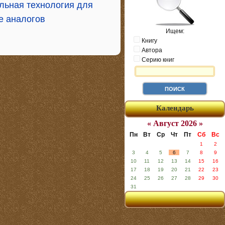
альная технология для
е аналогов
Ищем:
Книгу
Автора
Серию книг
Календарь
« Август 2026 »
Пн
Вт
Ср
Чт
Пт
Сб
Вс
1
2
3
4
5
6
7
8
9
10
11
12
13
14
15
16
17
18
19
20
21
22
23
24
25
26
27
28
29
30
31