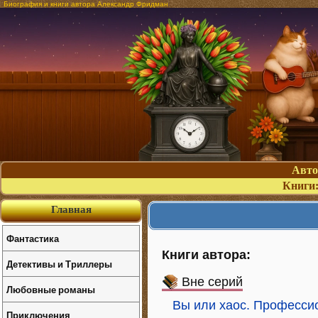
Биография и книги автора Александр Фридман
Авт
Книги
Главная
Фантастика
Книги автора:
Детективы и Триллеры
Вне серий
Любовные романы
Вы или хаос. Професси
Приключения