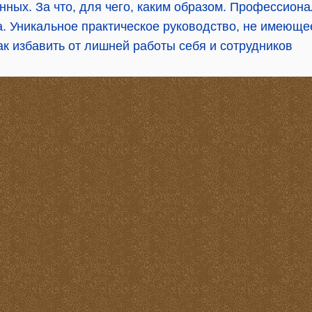
нных. За что, для чего, каким образом. Профессион
. Уникальное практическое руководство, не имеюще
к избавить от лишней работы себя и сотрудников