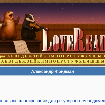
оры:
А
Б
В
Г
Д
Е
Ж
З
И
Й
К
Л
М
Н
О
П
Р
С
Т
У
Ф
Х
Ч
Ш
Ы
Э
:
А
Б
В
Г
Д
Е
Ж
З
И
Й
К
Л
М
Н
О
П
Р
С
Т
У
Ф
Х
Ц
Ч
Ш
Щ
Ы
Александр Фридман
ональное планирование для регулярного менеджмен