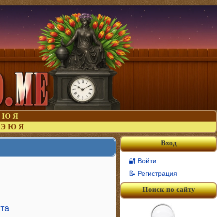
Ю
Я
Э
Ю
Я
Вход
🔐 Войти
📝 Регистрация
Поиск по сайту
та