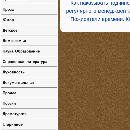
Как наказывать подчине
Проза
регулярного менеджмента
Пожиратели времени. Ка
Юмор
Детское
Дом и семья
Наука, Образование
Справочная литература
Духовность
Документальная
Прочее
Поэзия
Драматургия
Старинное