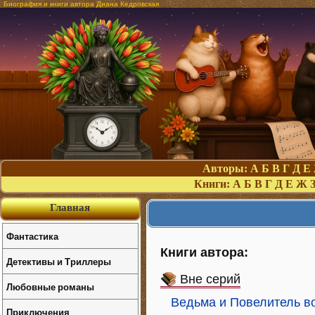
Биография и книги автора Диана Кедровская
Авторы:
А
Б
В
Г
Д
Е
Книги:
А
Б
В
Г
Д
Е
Ж
Главная
Фантастика
Книги автора:
Детективы и Триллеры
Вне серий
Любовные романы
Ведьма и Повелитель в
Приключения