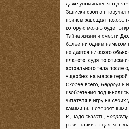
даже упоминает, что два
Записки свои он поручил 
причем завещал похоронит
которую можно будет откры
Тайна жизни и смерти Джо
более ни одним намеком н
не дается никакого объяс
планете: судя по описани
астрального тела после о
ущербно: на Марсе герой 
Скорее всего,
Берроуз
и н
изобретения подчинялись
читателя в игру на своих 
какими бы невероятными 
И, надо сказать,
Берроузу
разворачивающаяся в зна