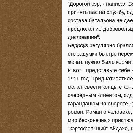
"Дорогой сэр, - написал
Б
принять вас на службу, 
состава батальона не дае
предложение добровольца
дислокации".
Берроуз
регулярно брался
его задумки быстро пере
женат, нужно было кормить
И вот - представьте себе 
1911 год. Тридцатипятиле
может свести концы с кон
очередным клиентом, сид
карандашом на обороте бу
роман. Роман о человеке,
мир бесконечных приключ
"картофельный" Айдахо, н