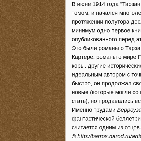
В июне 1914 года "Тарза
томом, и начался многол
протяжении полутора дес
минимум одно первое кни
опубликованного перед эт
Это были романы о Тарза
Картере, романы о мире 
коры, другие исторически
идеальным автором с точ
быстро, он продолжал св
новые (которые могли со 
стать), но продавались в
Именно трудами
Берроуз
фантастической беллетри
считается одним из отцов
©
http://barros.narod.ru/art