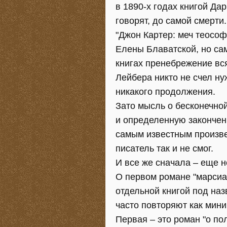
в 1890-х годах книгой Да
говорят, до самой смерти
"Джон Картер: меч теософ
Елены Блаватской, но с
книгах пренебрежение вс
Лейбера никто не счел ну
никакого продолжения.
Зато мысль о бесконечно
и определенную закончен
самым известным произвед
писатель так и не смог.
И все же сначала – еще 
О первом романе "марсиа
отдельной книгой под назв
часто повторяют как мин
Первая – это роман "о по