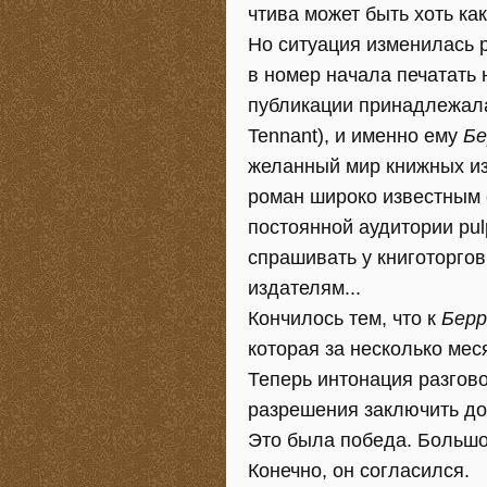
чтива может быть хоть ка
Но ситуация изменилась р
в номер начала печатать н
публикации принадлежала
Tennant), и именно ему
Бе
желанный мир книжных из
роман широко известным 
постоянной аудитории pu
спрашивать у книготорго
издателям...
Кончилось тем, что к
Берр
которая за несколько мес
Теперь интонация разгов
разрешения заключить до
Это была победа. Большой
Конечно, он согласился.