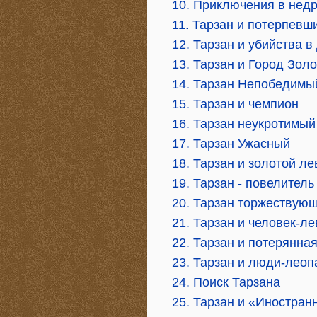
10. Приключения в нед
11. Тарзан и потерпев
12. Тарзан и убийства в
13. Тарзан и Город Зол
14. Тарзан Непобедимы
15. Тарзан и чемпион
16. Тарзан неукротимый
17. Тарзан Ужасный
18. Тарзан и золотой ле
19. Тарзан - повелител
20. Тарзан торжествую
21. Тарзан и человек-ле
22. Тарзан и потерянна
23. Тарзан и люди-лео
24. Поиск Тарзана
25. Тарзан и «Иностран