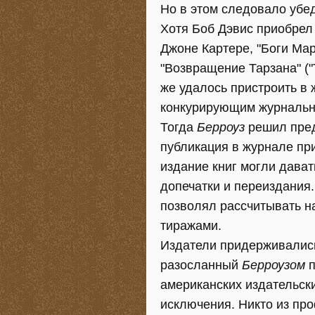
Но в этом следовало убед
Хотя Боб Дэвис приобрел 
Джоне Картере, "Боги Марс
"Возвращение Тарзана" ("T
же удалось пристроить в 
конкурирующим журнальны
Тогда
Берроуз
решил пред
публикация в журнале пр
издание книг могли дават
допечатки и переиздания.
позволял рассчитывать на
тиражами.
Издатели придерживались 
разосланный
Берроузом
п
американских издательски
исключения. Никто из про