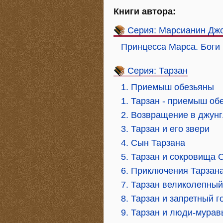
Книги автора:
Серия: Марсианин Дж
Принцесса Марса. Боги
Серия: Тарзан
1. Приемыш обезьяны
1. Тарзан - приемыш об
2. Возвращение в джун
3. Тарзан и его звери
4. Сын Тарзана
5. Тарзан и сокровища 
6. Приключения Тарзана
7. Тарзан великолепный
8. Тарзан и запретный г
9. Тарзан и люди-мурав