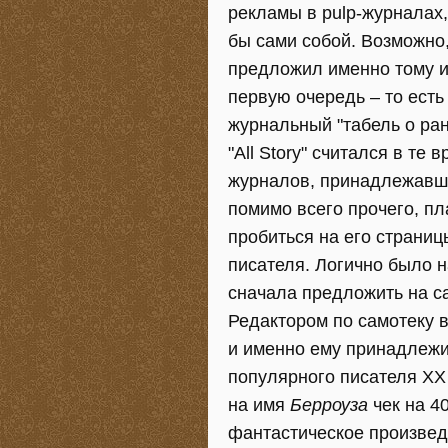
рекламы в pulp-журналах,
бы сами собой. Возможно,
предложил именно тому и
первую очередь – то ест
журнальный "табель о ран
"All Story" считался в т
журналов, принадлежавши
помимо всего прочего, пл
пробиться на его страни
писателя. Логично было н
сначала предложить на с
Редактором по самотеку в
и именно ему принадлежи
популярного писателя XX
на имя
Берроуза
чек на 4
фантастическое произвед