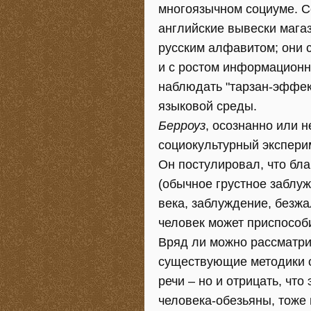
многоязычном социуме. С
английские вывески магаз
русским алфавитом; они с
и с ростом информационн
наблюдать "тарзан-эффек
языковой среды.
Берроуз
, осознанно или 
социокультурный эксперим
Он постулировал, что бл
(обычное грустное заблу
века, заблуждение, безжа
человек может приспособ
Вряд ли можно рассматри
существующие методики 
речи – но и отрицать, что
человека-обезьяны, тоже 