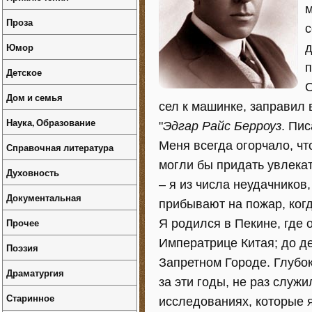
м
Проза
с
Юмор
д
п
Детское
О
Дом и семья
сел к машинке, заправил 
Наука, Образование
"
Эдгар Райс Берроуз
. Пи
Меня всегда огорчало, чт
Справочная литература
могли бы придать увлека
Духовность
– я из числа неудачников
Документальная
прибывают на пожар, когд
Прочее
Я родился в Пекине, где 
Императрице Китая; до де
Поэзия
Запретном Городе. Глубо
Драматургия
за эти годы, не раз служ
Старинное
исследованиях, которые я