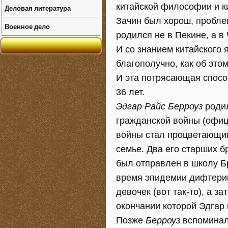
китайской философии и к
Деловая литература
Зачин был хорош, пробле
Военное дело
родился не в Пекине, а в
И со знанием китайского 
благополучно, как об этом
И эта потрясающая способ
36 лет.
Эдгар Райс Берроуз
родил
гражданской войны (офиц
войны стал процветающим
семье. Два его старших б
был отправлен в школу Бр
время эпидемии дифтерии
девочек (вот так-то), а з
окончании которой Эдгар
Позже
Берроуз
вспоминал,