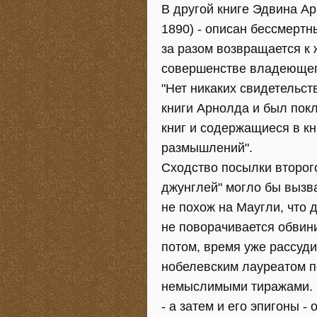
В другой книге Эдвина Арн
1890) - описан бессмертн
за разом возвращается к 
совершенстве владеющег
"Нет никаких свидетельст
книги Арнолда и был покл
книг и содержащиеся в к
размышлений".
Сходство посылки второ
джунглей" могло бы вызв
не похож на Маугли, что 
не поворачивается обвини
потом, время уже рассуди
нобелевским лауреатом п
немыслимыми тиражами. М
- а затем и его эпигоны 