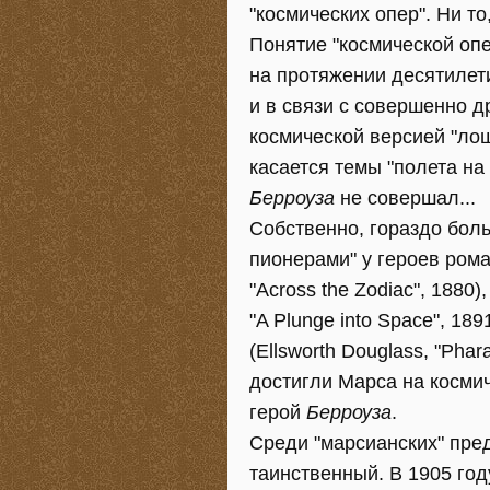
"космических опер". Ни то
Понятие "космической оп
на протяжении десятилети
и в связи с совершенно 
космической версией "лош
касается темы "полета на 
Берроуза
не совершал...
Собственно, гораздо бол
пионерами" у героев рома
"Across the Zodiac", 1880
"A Plunge into Space", 18
(Ellsworth Douglass, "Phar
достигли Марса на космич
герой
Берроуза
.
Среди "марсианских" пре
таинственный. В 1905 го