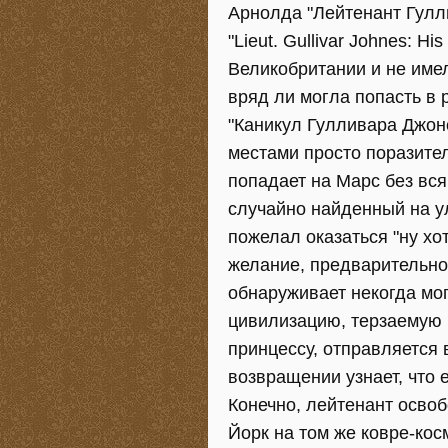
Арнолда "Лейтенант Гулли
"Lieut. Gullivar Johnes: H
Великобритании и не имел
вряд ли могла попасть в 
"Каникул Гулливара Джонс
местами просто поразите
попадает на Марс без вся
случайно найденный на у
пожелал оказаться "ну хо
желание, предварительно
обнаруживает некогда м
цивилизацию, терзаемую 
принцессу, отправляется 
возвращении узнает, что 
Конечно, лейтенант освоб
Йорк на том же ковре-косм