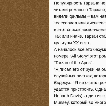
Популярность Тарзана не 
читали романы о Тарзане
видели фильмы – вам нав
телесериал или диснеевс
в этот список нескончаем
Так или иначе, Тарзан с
культуры XX века.
А началось все это безум
номере "All Story" этот 
"Tarzan of the Apes".
"Я писал его от руки на 
случайных листках, котор
Берроуз
. - Я не считал р
удастся пристроить. Одна
Hobarth Davis) - один из 
Munsey, который во много