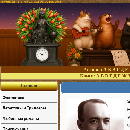
Биография и книги автора Эдгар Берроуз
Авторы:
А
Б
В
Г
Д
Е
Книги:
А
Б
В
Г
Д
Е
Ж
Главная
Фантастика
Детективы и Триллеры
Р
У
Любовные романы
Ч
Приключения