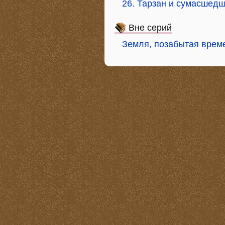
26. Тарзан и сумасшед
Вне серий
Земля, позабытая врем