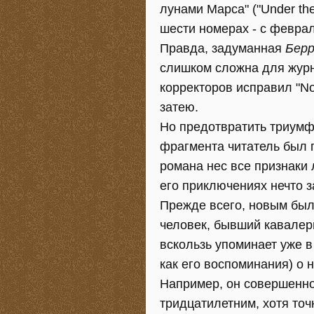
лунами Марса" ("Under th
шести номерах - с феврал
Правда, задуманная
Берр
слишком сложна для журна
корректоров исправил "No
затею.
Но предотвратить триумф 
фрагмента читатель был п
романа нес все признаки 
его приключениях нечто 
Прежде всего, новым был
человек, бывший кавалер
вскользь упоминает уже в
как его воспоминания) о 
Например, он совершенно
тридцатилетним, хотя точ