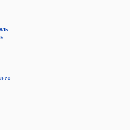
ель
шь
ение