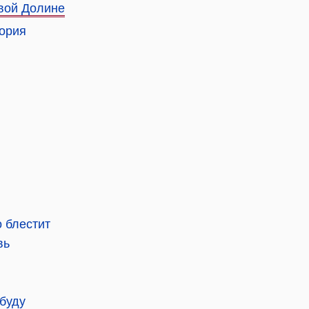
вой Долине
тория
о блестит
вь
абуду