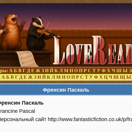
оры:
А
Б
В
Г
Д
Е
Ж
З
И
Й
К
Л
М
Н
О
П
Р
С
Т
У
Ф
Х
Ч
Ш
Ы
Э
:
А
Б
В
Г
Д
Е
Ж
З
И
Й
К
Л
М
Н
О
П
Р
С
Т
У
Ф
Х
Ц
Ч
Ш
Щ
Ы
Френсин Паскаль
Френсин Паскаль
rancine Pascal
ерсональный сайт http://www.fantasticfiction.co.uk/p/fr