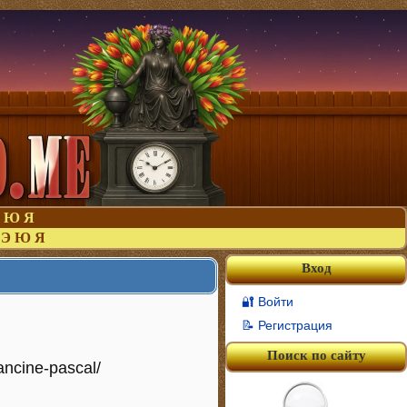
Ю
Я
Э
Ю
Я
Вход
🔐 Войти
📝 Регистрация
Поиск по сайту
ancine-pascal/