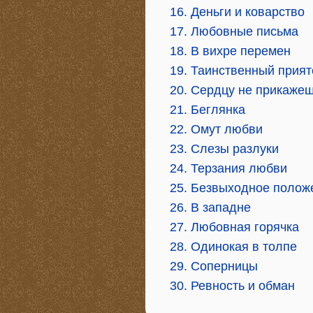
16. Деньги и коварство
17. Любовные письма
18. В вихре перемен
19. Таинственный прият
20. Сердцу не прикаже
21. Беглянка
22. Омут любви
23. Слезы разлуки
24. Терзания любви
25. Безвыходное полож
26. В западне
27. Любовная горячка
28. Одинокая в толпе
29. Соперницы
30. Ревность и обман