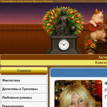
Биография и книги автора Френсин Паскаль
Авт
Книги
Главная
Фантастика
Детективы и Триллеры
F
П
Любовные романы
Приключения