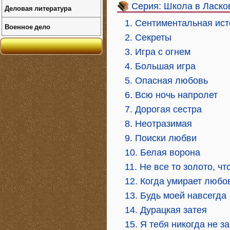
Серия: Школа в Ласко
Деловая литература
1. Сентиментальная ис
Военное дело
2. Секреты
3. Игра с огнем
4. Большая игра
5. Опасная любовь
6. Всю ночь напролет
7. Дорогая сестра
8. Неотразимая
9. Поиски любви
10. Белая ворона
11. Не все то золото, чт
12. Когда умирает любо
13. Будь моей навсегда
14. Дурацкая затея
15. Я тебя никогда не з