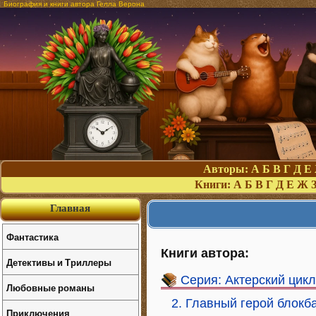
Биография и книги автора Гелла Верона
Авторы:
А
Б
В
Г
Д
Е
Книги:
А
Б
В
Г
Д
Е
Ж
Главная
Фантастика
Книги автора:
Детективы и Триллеры
Серия: Актерский цикл
Любовные романы
2. Главный герой блокб
Приключения