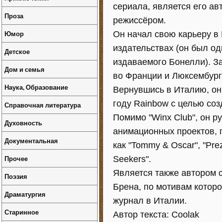
сериала, является его ав
Проза
режиссёром.
Юмор
Он начал свою карьеру в 
издательствах (он был о
Детское
издаваемого Бонелли). З
Дом и семья
во Франции и Люксембург
Наука, Образование
Вернувшись в Италию, он
году Rainbow с целью со
Справочная литература
Помимо "Winx Club", он р
Духовность
анимационных проектов, 
Документальная
как "Tommy & Oscar", "Prez
Прочее
Seekers".
Является также автором с
Поэзия
Брена, по мотивам котор
Драматургия
журнал в Италии.
Старинное
Автор текста: Coolak