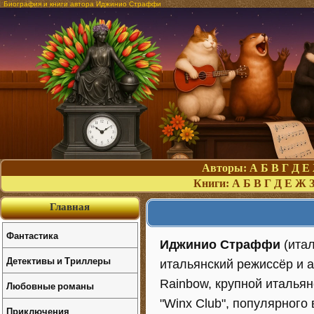
Биография и книги автора Иджинио Страффи
Авторы:
А
Б
В
Г
Д
Е
Книги:
А
Б
В
Г
Д
Е
Ж
Главная
Фантастика
Иджинио Страффи
(ита
Детективы и Триллеры
итальянский режиссёр и 
Rainbow, крупной итальян
Любовные романы
"Winx Club", популярного
Приключения