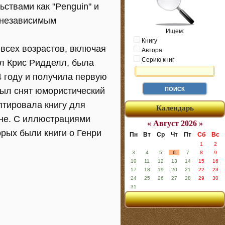
ьствами как "Penguin" и
", независимым
Ищем:
Книгу
 всех возрастов, включая
Автора
Серию книг
ал Крис Ридделл, была
94 году и получила первую
был снят юмористический
аптировала книгу для
Календарь
ане. С иллюстрациями
« Август 2026 »
орых были книги о Генри
Пн
Вт
Ср
Чт
Пт
Сб
Вс
1
2
3
4
5
6
7
8
9
10
11
12
13
14
15
16
17
18
19
20
21
22
23
24
25
26
27
28
29
30
31