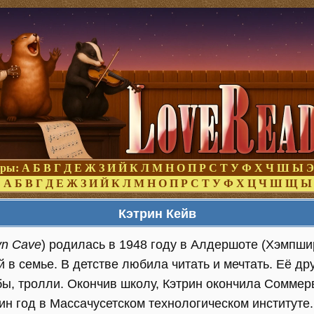
оры:
А
Б
В
Г
Д
Е
Ж
З
И
Й
К
Л
М
Н
О
П
Р
С
Т
У
Ф
Х
Ч
Ш
Ы
Э
:
А
Б
В
Г
Д
Е
Ж
З
И
Й
К
Л
М
Н
О
П
Р
С
Т
У
Ф
Х
Ц
Ч
Ш
Щ
Ы
Кэтрин Кейв
yn Cave
) родилась в 1948 году в Алдершоте (Хэмпши
й в семье. В детстве любила читать и мечтать. Её 
бы, тролли. Окончив школу, Кэтрин окончила Сомме
н год в Массачусетском технологическом институте.