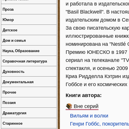
и работала в издательско
Проза
"Basil Blackwell". В наст
Юмор
издательским домом в Се
За свою писательскую кар
Детское
иллюстрированные книжки
Дом и семья
номинирована на "Nestlé C
Наука, Образование
Премию ЮНЕСКО в 1997 го
сериал на телеканале "TV 
Справочная литература
спектакля, и осенью 2009
Духовность
Криа Ридделла Кэтрин изд
Документальная
Гоббсе и его космических
Прочее
Книги автора:
Поэзия
Вне серий
Драматургия
Вильям и волки
Старинное
Генри Гоббс, покорител