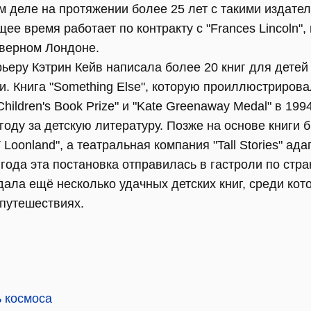
м деле на протяжении более 25 лет с такими издател
оящее время работает по контракту с "Frances Lincoln
верном Лондоне.
ьеру Кэтрин Кейв написала более 20 книг для детей
. Книга "Something Else", которую проиллюстриров
hildren's Book Prize" и "Kate Greenaway Medal" в 19
ду за детскую литературу. Позже на основе книги 
Loonland", а театральная компания "Tall Stories" ад
 года эта постановка отправилась в гастроли по стр
ала ещё несколько удачных детских книг, среди кот
 путешествиях.
ь космоса