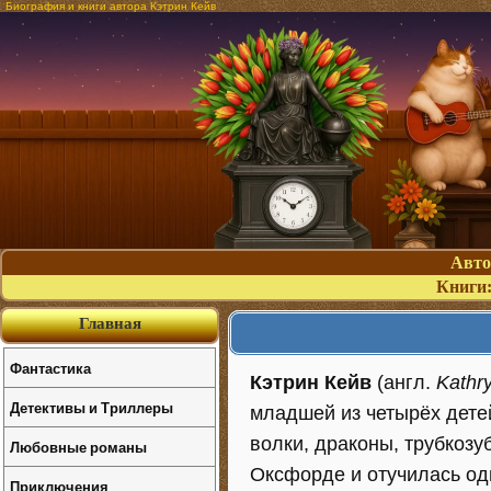
Биография и книги автора Кэтрин Кейв
Авт
Книги
Главная
Фантастика
Кэтрин Кейв
(англ.
Kathr
Детективы и Триллеры
младшей из четырёх дете
волки, драконы, трубкозу
Любовные романы
Оксфорде и отучилась оди
Приключения