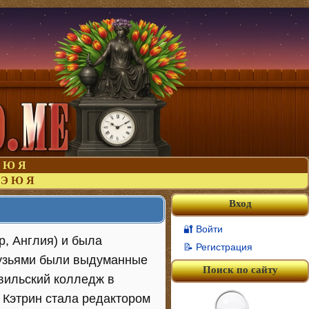
Ю
Я
Э
Ю
Я
Вход
🔐 Войти
р, Англия) и была
📝 Регистрация
друзьями были выдуманные
Поиск по сайту
рвильский колледж в
 Кэтрин стала редактором