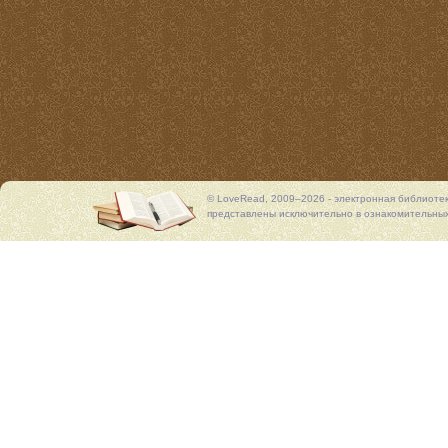
© LoveRead, 2009–2026 - электронная библиоте
представлены исключительно в ознакомительных 