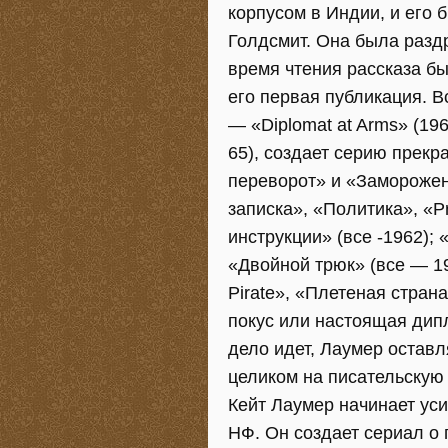
корпусом в Индии, и его 
Голдсмит. Она была раздр
время чтения рассказа бы
его первая публикация. В
— «Diplomat at Arms» (19
65), создает серию прекр
переворот» и «Заморожен
записка», «Политика», «P
инструкции» (все -1962); 
«Двойной трюк» (все — 19
Pirate», «Плетеная страна
покус или настоящая дипл
дело идет, Лаумер оставл
целиком на писательскую
Кейт Лаумер начинает ус
НФ. Он создает сериал о 