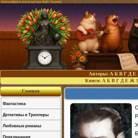
Биография и книги автора Кейт Лаумер
Авторы:
А
Б
В
Г
Д
Е
Книги:
А
Б
В
Г
Д
Е
Ж
Главная
Фантастика
Детективы и Триллеры
Р
У
Любовные романы
Б
Приключения