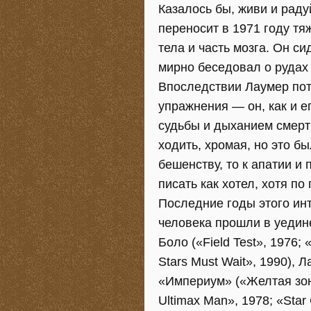
Казалось бы, живи и раду
переносит в 1971 году тя
тела и часть мозга. Он с
мирно беседовал о рудах 
Впоследствии Лаумер пот
упражнения — он, как и е
судьбы и дыханием смерти
ходить, хромая, но это бы
бешенству, то к апатии 
писать как хотел, хотя п
Последние годы этого ин
человека прошли в уедин
Боло («Field Test», 1976; 
Stars Must Wait», 1990), 
«Империум» («Желтая зон
Ultimax Man», 1978; «Star