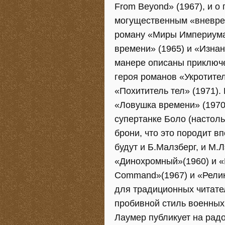
From Beyond» (1967), и 
могущественным «вневре
роману «Миры Империума
времени» (1965) и «Изна
манере описаны приключе
героя романов «Укротител
«Похититель тел» (1971)
«Ловушка времени» (1970
супертанке Боло (насто
брони, что это породит в
будут и Б.Малзберг, и М.Л
«Динохромный»(1960) и «
Command»(1967) и «Релик
для традиционных читате
пробивной стиль военных 
Лаумер публикует на рад