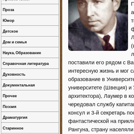
П
Проза
а
Юмор
т
ф
Детское
Л
Дом и семья
(
Наука, Образование
л
поставили его рядом с Ва
Справочная литература
интересную жизнь и мог с
Духовность
образование в Университе
Документальная
университете (Швеция) и 
Прочее
архитектора), Лаумер в 
чередовал службу капита
Поэзия
консул и 3-й секретарь п
Драматургия
фантастической на прикл
Старинное
Рангуна, страну населял