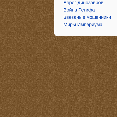
Берег динозавров
Война Ретифа
Звездные мошенники
Миры Империума