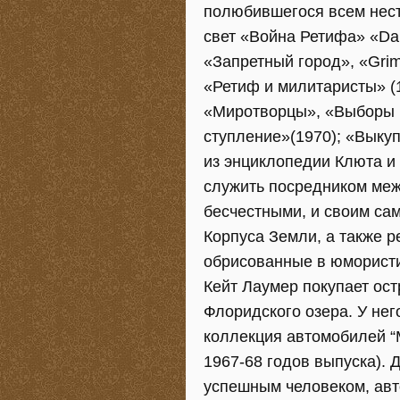
полюбившегося всем нес
свет «Война Ретифа» «Dam
«Запретный город», «Grim
«Ретиф и милитаристы» (1
«Миротворцы», «Выборы и
ступление»(1970); «Выкуп
из энциклопедии Клюта и
служить посредником меж
бесчестными, и своим са
Корпуса Земли, а также р
обрисованные в юмористи
Кейт Лаумер покупает ост
Флоридского озера. У нег
коллекция автомобилей “M
1967-68 годов выпуска). 
успешным человеком, авт