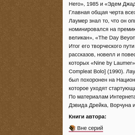
Hero», 1985 и «Эдем Джад
Главная общая черта все
Лаумер знал то, что он оп
номинировался на премию
великан», «The Day Beyond
Итог его творческого пут
рассказов, новелл и пове
которых «Nine by Laumer» 
Compleat Bolo] (1990). Ла
был похоронен на Национ
которое уходят стартующ
По материалам Интернета,
Дэвида Дрейка, Ворчуна 
Книги автора:
Вне серий