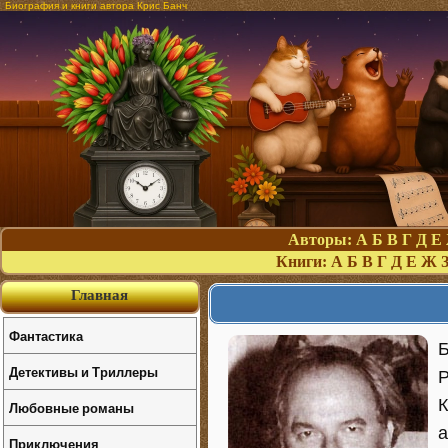
Биография и книги автора Крис Банч
Авторы:
А
Б
В
Г
Д
Е
Книги:
А
Б
В
Г
Д
Е
Ж
Главная
Фантастика
Б
Детективы и Триллеры
Р
К
Любовные романы
а
Приключения