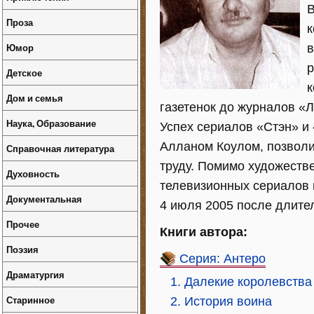
В
Проза
к
Юмор
в
р
Детское
к
Дом и семья
газетенок до журналов «Л
Наука, Образование
Успех сериалов «Стэн» и
Алланом Коулом, позволи
Справочная литература
труду. Помимо художеств
Духовность
телевизионных сериалов 
Документальная
4 июля 2005 после длител
Прочее
Книги автора:
Поэзия
Серия: Антеро
Драматургия
1. Далекие королевства
Старинное
2. История воина