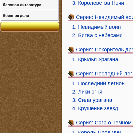
3. Королевства Ночи
Деловая литература
Военное дело
Серия: Невидимый во
1. Невидимый воин
2. Битва с небесами
Серия: Покоритель др
1. Крылья Урагана
Серия: Последний лег
1. Последний легион
2. Лики огня
3. Сила урагана
4. Крушение звезд
Серия: Сага о Темном
1. Король-Провидец