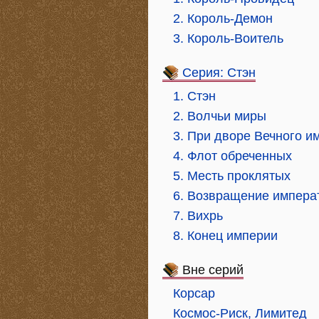
2. Король-Демон
3. Король-Воитель
Серия: Стэн
1. Стэн
2. Волчьи миры
3. При дворе Вечного и
4. Флот обреченных
5. Месть проклятых
6. Возвращение импера
7. Вихрь
8. Конец империи
Вне серий
Корсар
Космос-Риск, Лимитед