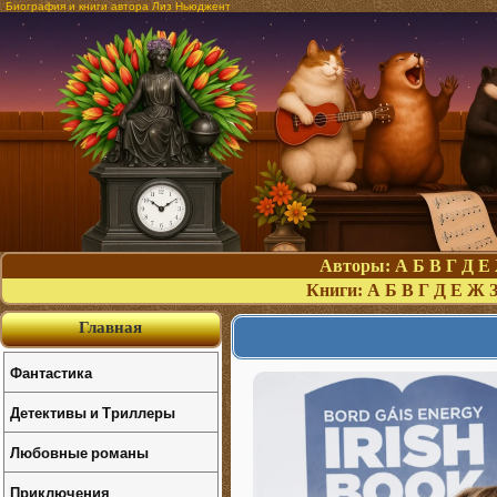
Биография и книги автора Лиз Ньюджент
Авторы:
А
Б
В
Г
Д
Е
Книги:
А
Б
В
Г
Д
Е
Ж
Главная
Фантастика
Детективы и Триллеры
Любовные романы
Приключения