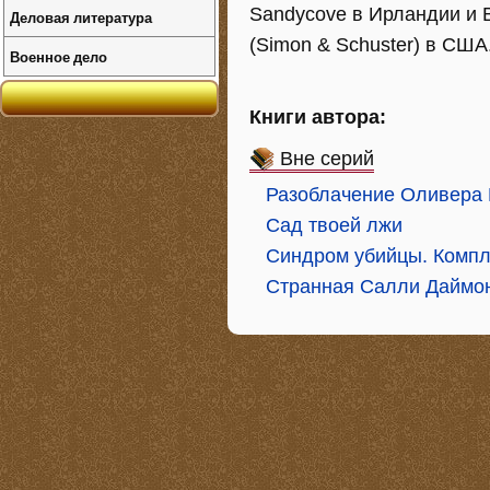
Sandycove в Ирландии и В
Деловая литература
(Simon & Schuster) в США
Военное дело
Книги автора:
Вне серий
Разоблачение Оливера
Сад твоей лжи
Синдром убийцы. Компле
Странная Салли Даймо