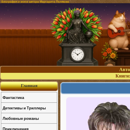
Биография и книги автора Маргарита Полякова
Авт
Книги
Главная
Фантастика
Детективы и Триллеры
Любовные романы
Приключения