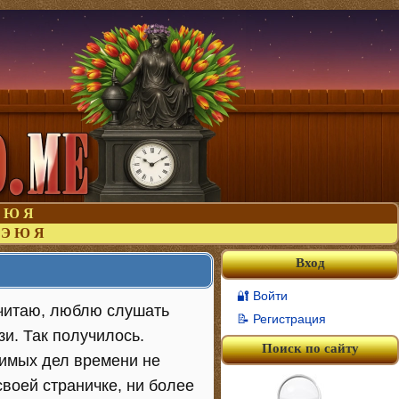
Ю
Я
Э
Ю
Я
Вход
🔐 Войти
 читаю, люблю слушать
📝 Регистрация
зи. Так получилось.
Поиск по сайту
бимых дел времени не
своей страничке, ни более