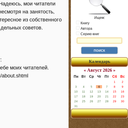
 Надеюсь, мои читатели
несмотря на занятость,
Ищем:
тересное из собственного
Книгу
 дельных советов.
Автора
Серию книг
:
Календарь
 себе моих читателей.
« Август 2026 »
s/about.shtml
Пн
Вт
Ср
Чт
Пт
Сб
Вс
1
2
3
4
5
6
7
8
9
10
11
12
13
14
15
16
17
18
19
20
21
22
23
24
25
26
27
28
29
30
31