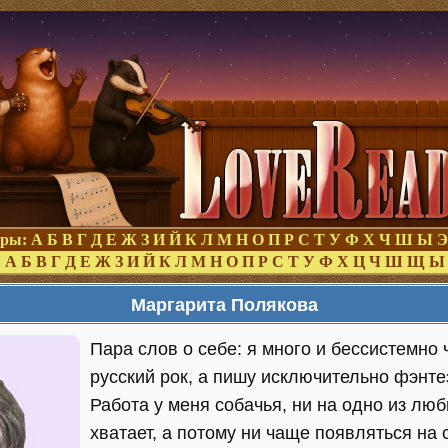
оры:
А
Б
В
Г
Д
Е
Ж
З
И
Й
К
Л
М
Н
О
П
Р
С
Т
У
Ф
Х
Ч
Ш
Ы
Э
:
А
Б
В
Г
Д
Е
Ж
З
И
Й
К
Л
М
Н
О
П
Р
С
Т
У
Ф
Х
Ц
Ч
Ш
Щ
Ы
Маргарита Полякова
Пара слов о себе: я много и бессистемно
русский рок, а пишу исключительно фэнте
Работа у меня собачья, ни на одно из лю
хватает, а потому ни чаще появляться на 