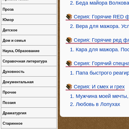
2. Беда майора Волков
Проза
Серия: Горячие RED 
Юмор
2. Вера для мажора. У
Детское
Серия: Горячие ред ф
Дом и семья
1. Кара для мажора. По
Наука, Образование
Справочная литература
Серия: Горячий спецн
Духовность
1. Папа быстрого реаги
Документальная
Серия: И смех и грех
Прочее
1. Мужчина моей мечты
Поэзия
2. Любовь в Лопухах
Драматургия
Старинное