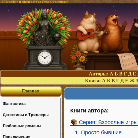
Биография и книги автора Ника Оболенская
Авторы:
А
Б
В
Г
Д
Е
Книги:
А
Б
В
Г
Д
Е
Ж
Главная
Фантастика
Книги автора:
Детективы и Триллеры
Серия: Взрослые игры
Любовные романы
1. Просто бывшие
Приключения