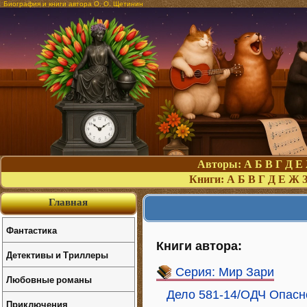
Биография и книги автора О. О. Щетинин
Авторы:
А
Б
В
Г
Д
Е
Книги:
А
Б
В
Г
Д
Е
Ж
Главная
Фантастика
Книги автора:
Детективы и Триллеры
Серия: Мир Зари
Любовные романы
Дело 581-14/ОДЧ Опасно
Приключения