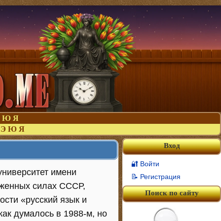
Ю
Я
Э
Ю
Я
Вход
🔐 Войти
университет имени
📝 Регистрация
уженных силах СССР,
Поиск по сайту
ости «русский язык и
как думалось в 1988-м, но