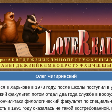
оры:
А
Б
В
Г
Д
Е
Ж
З
И
Й
К
Л
М
Н
О
П
Р
С
Т
У
Ф
Х
Ч
Ш
Ы
Э
:
А
Б
В
Г
Д
Е
Ж
З
И
Й
К
Л
М
Н
О
П
Р
С
Т
У
Ф
Х
Ц
Ч
Ш
Щ
Ы
Олег Чигиринский
я в Харькове в 1973 году, после школы поступил в 
кий факультет, потом отдал два года службе в воор
кончил-таки филологический факультет по специальн
ть в 1991 году оказалась не такой востребованной, 