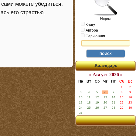
 сами можете убедиться,
ась его страстью.
Ищем:
Книгу
Автора
Серию книг
Календарь
« Август 2026 »
Пн
Вт
Ср
Чт
Пт
Сб
Вс
1
2
3
4
5
6
7
8
9
10
11
12
13
14
15
16
17
18
19
20
21
22
23
24
25
26
27
28
29
30
31