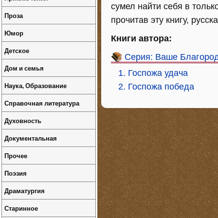
сумел найти себя в тольк
Проза
прочитав эту книгу, русск
Юмор
Книги автора:
Детское
Серия: Ваше Благоро
Дом и семья
1. Госпожа удача
Наука, Образование
2. Госпожа победа
Справочная литература
Духовность
Документальная
Прочее
Поэзия
Драматургия
Старинное