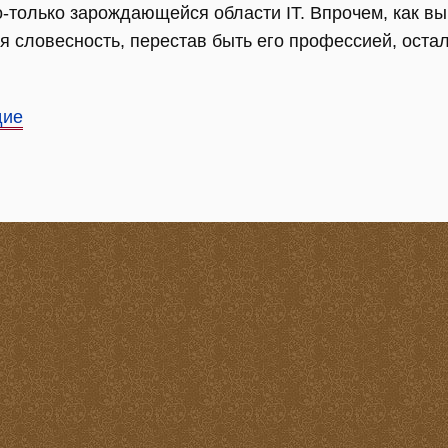
о-только зарождающейся области IT. Впрочем, как вы
ая словесность, перестав быть его профессией, остал
дие