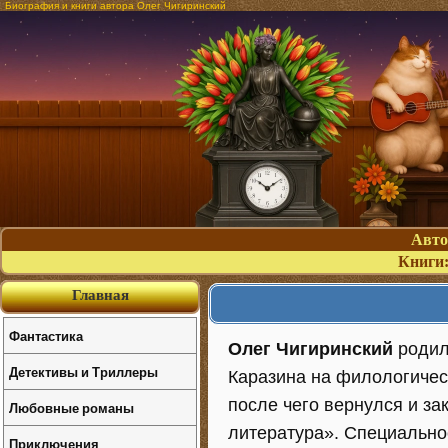
Биография и книги автора Олег Чигиринский
Авт
Книги
Главная
Фантастика
Олег Чигиринский
родилс
Детективы и Триллеры
Каразина на филологичес
после чего вернулся и за
Любовные романы
литература». Специальнос
Приключения