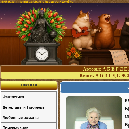
Биография и книги автора Филлис Дороти Джеймс
Авторы:
А
Б
В
Г
Д
Е
Книги:
А
Б
В
Г
Д
Е
Ж
Главная
Фантастика
К
Детективы и Триллеры
Б
м
Любовные романы
Б
Приключения