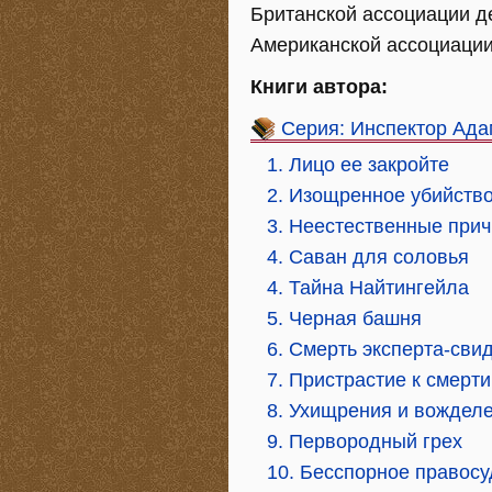
Британской ассоциации д
Американской ассоциации
Книги автора:
Серия: Инспектор Ад
1. Лицо ее закройте
2. Изощренное убийств
3. Неестественные при
4. Саван для соловья
4. Тайна Найтингейла
5. Черная башня
6. Смерть эксперта-сви
7. Пристрастие к смерти
8. Ухищрения и вождел
9. Первородный грех
10. Бесспорное правос