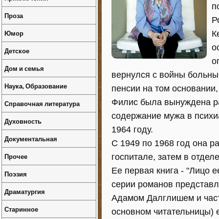
п
Проза
Р
Юмор
К
о
Детское
о
Дом и семья
вернулся с войны больны
Наука, Образование
пенсии на том основании
Филис была вынуждена ра
Справочная литература
содержание мужа в психиа
Духовность
1964 году.
Документальная
С 1949 по 1968 год она 
Прочее
госпитале, затем в отдел
Ее первая книга - "Лицо е
Поэзия
серии романов представл
Драматургия
Адамом Далглишем и част
Старинное
основном читательницы) е