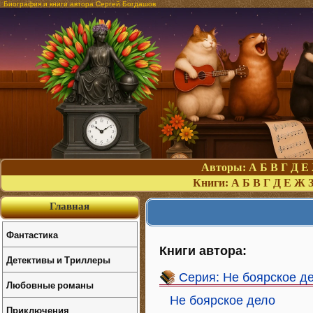
Биография и книги автора Сергей Богдашов
Авторы:
А
Б
В
Г
Д
Е
Книги:
А
Б
В
Г
Д
Е
Ж
Главная
Фантастика
Книги автора:
Детективы и Триллеры
Серия: Не боярское д
Любовные романы
Не боярское дело
Приключения