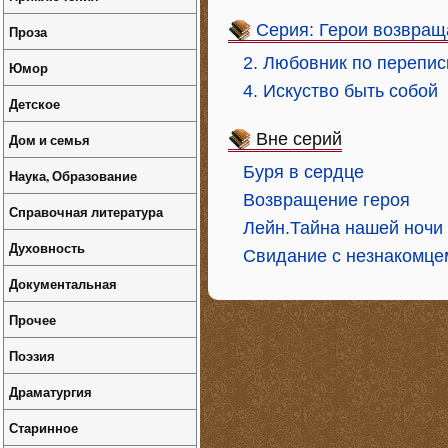
Серия: Герои возвра
Проза
2. Любовник по перепис
Юмор
4. Искуство быть собой
Детское
Вне серий
Дом и семья
Буря в сердце
Наука, Образование
Возвращение героя
Справочная литература
Лейн.Тайна нашей ночи
Духовность
Свидание с незнакомце
Документальная
Прочее
Поэзия
Драматургия
Старинное