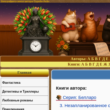
Биография и книги автора Сорейя Лейн
Авторы:
А
Б
В
Г
Д
Е
Книги:
А
Б
В
Г
Д
Е
Ж
Главная
Фантастика
Книги автора:
Детективы и Триллеры
Серия: Белларо
Любовные романы
3. Незапланированное 
Приключения