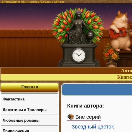
Биография и книги автора Сюзанна Миттаг
Авт
Книги
Главная
Фантастика
Книги автора:
Детективы и Триллеры
Вне серий
Любовные романы
Звездный цветок
Приключения