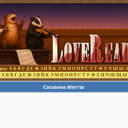
оры:
А
Б
В
Г
Д
Е
Ж
З
И
Й
К
Л
М
Н
О
П
Р
С
Т
У
Ф
Х
Ч
Ш
Ы
Э
:
А
Б
В
Г
Д
Е
Ж
З
И
Й
К
Л
М
Н
О
П
Р
С
Т
У
Ф
Х
Ц
Ч
Ш
Щ
Ы
Сюзанна Миттаг