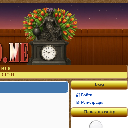
Ю
Я
Э
Ю
Я
Вход
🔐 Войти
📝 Регистрация
Поиск по сайту