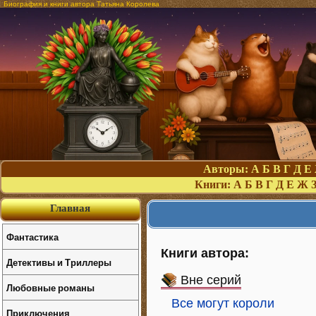
Биография и книги автора Татьяна Королева
Авторы:
А
Б
В
Г
Д
Е
Книги:
А
Б
В
Г
Д
Е
Ж
Главная
Фантастика
Книги автора:
Детективы и Триллеры
Вне серий
Любовные романы
Все могут короли
Приключения