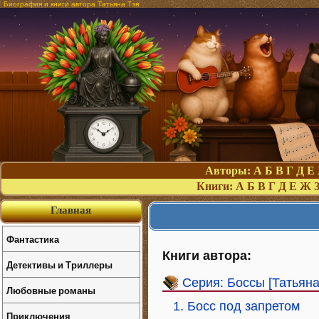
Биография и книги автора Татьяна Тэя
Авторы:
А
Б
В
Г
Д
Е
Книги:
А
Б
В
Г
Д
Е
Ж
Главная
Фантастика
Книги автора:
Детективы и Триллеры
Серия: Боссы [Татьяна
Любовные романы
1. Босс под запретом
Приключения