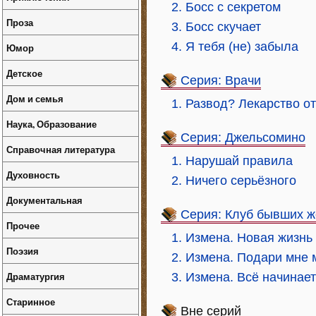
2. Босс с секретом
Проза
3. Босс скучает
4. Я тебя (не) забыла
Юмор
Детское
Серия: Врачи
Дом и семья
1. Развод? Лекарство о
Наука, Образование
Серия: Джельсомино
Справочная литература
1. Нарушай правила
Духовность
2. Ничего серьёзного
Документальная
Серия: Клуб бывших ж
Прочее
1. Измена. Новая жизнь
Поэзия
2. Измена. Подари мне 
Драматургия
3. Измена. Всё начинае
Старинное
Вне серий