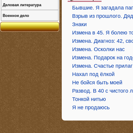
Деловая литература
Бывшие. Я загадала па
Военное дело
Взрыв из прошлого. Дяд
Знаки
Измена в 45. Я болею т
Измена. Диагноз: 42, с
Измена. Осколки нас
Измена. Подарок на го
Измена. Счастье прилаг
Нахал под ёлкой
Не бойся быть моей
Развод. В 40 с чистого 
Тонкой нитью
Я не продаюсь