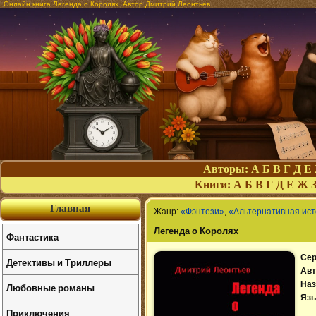
Онлайн книга Легенда о Королях. Автор Дмитрий Леонтьев
Авторы:
А
Б
В
Г
Д
Е
Книги:
А
Б
В
Г
Д
Е
Ж
Главная
Жанр:
«Фэнтези»
,
«Альтернативная ис
Легенда о Королях
Фантастика
Сер
Детективы и Триллеры
Авт
Наз
Любовные романы
Язы
Приключения