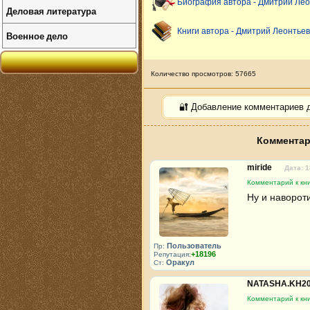
Биография автора - Дмитрий Лео
Деловая литература
Книги автора - Дмитрий Леонтьев
Военное дело
Количество просмотров: 57665
🔐 Добавление комментариев 
Комментар
miride
Дата: 1
Комментарий к кни
Ну и навороти
Пользователь
Пр:
+18196
Репутация:
Оракул
Ст:
NATASHA.KH2
Комментарий к кни