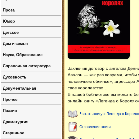
Проза
Юмор
Детское
Дом и семья
Наука, Образование
Справочная литература
Заключив договор с ангелом Денн
Авалон — как раз вовремя, чтобы 
Духовность
человечьем обличье», агрессора 
Документальная
свое королевство…
В нашей библиотеке вы можете б
Прочее
онлайн книгу «Легенда о Королях»
Поэзия
Читать книгу « Легенда о Короля
Драматургия
Оглавление книги
Старинное