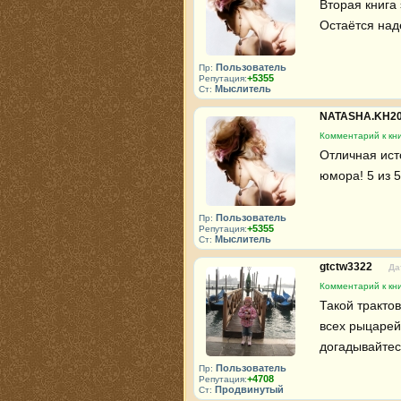
Вторая книга 
Остаётся наде
Пользователь
Пр:
+5355
Репутация:
Мыслитель
Ст:
NATASHA.KH2
Комментарий к кни
Отличная ист
юмора! 5 из 5
Пользователь
Пр:
+5355
Репутация:
Мыслитель
Ст:
gtctw3322
Да
Комментарий к кни
Такой трактов
всех рыцарей 
догадывайтес
Пользователь
Пр:
+4708
Репутация:
Продвинутый
Ст: