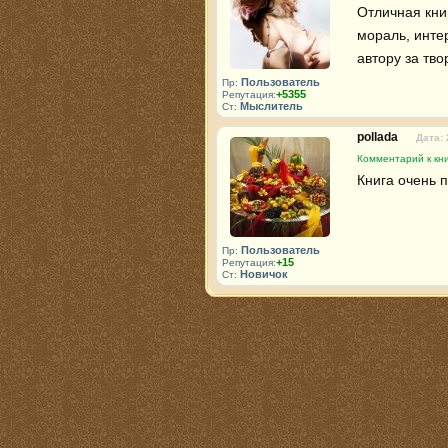
Отличная кни
мораль, инте
автору за тво
Пользователь
Пр:
+5355
Репутация:
Мыслитель
Ст:
pollada
Дата: 
Комментарий к кни
Книга очень 
Пользователь
Пр:
+15
Репутация:
Новичок
Ст: