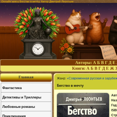
Онлайн книга Бегство в мечту. Автор Дмитрий Леонтьев
Авторы:
А
Б
В
Г
Д
Е
Книги:
А
Б
В
Г
Д
Е
Ж
Главная
Жанр:
«Современная русская и зарубе
Бегство в мечту
Фантастика
Авт
Детективы и Триллеры
Наз
Год
Любовные романы
ISB
Приключения
Стр