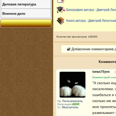
Деловая литература
Биография автора - Дмитрий Лео
Военное дело
Книги автора - Дмитрий Леонтьев
Количество просмотров: 168383
🔐 Добавление комментариев 
Коммента
tonus75yes
Д
Комментарий к кни
"А сколько ещ
писателями, х
ошибаться и п
сколько им жи
Пользователь
Пр:
+6243
Репутация:
мое проклять
Мыслитель
Ст:
развязывают 