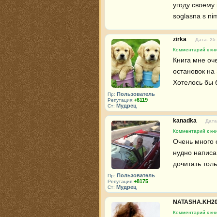
угоду своему 
soglasna s ni
zirka
Дата: 25
Комментарий к кни
Книга мне оч
остановок на 
Хотелось бы 
Пользователь
Пр:
+6119
Репутация:
Мудрец
Ст:
kanadka
Дата
Комментарий к кни
Очень много с
нудно написан
дочитать тол
Пользователь
Пр:
+8175
Репутация:
Мудрец
Ст:
NATASHA.KH2
Комментарий к кни