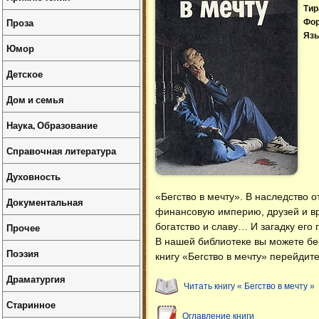
Тир
Проза
Фо
Язы
Юмор
Детское
Дом и семья
Наука, Образование
Справочная литература
Духовность
«Бегство в мечту». В наследство 
Документальная
финансовую империю, друзей и вр
Прочее
богатство и славу… И загадку его
В нашей библиотеке вы можете б
Поэзия
книгу «Бегство в мечту» перейдит
Драматургия
Читать книгу « Бегство в мечту »
Старинное
Оглавление книги