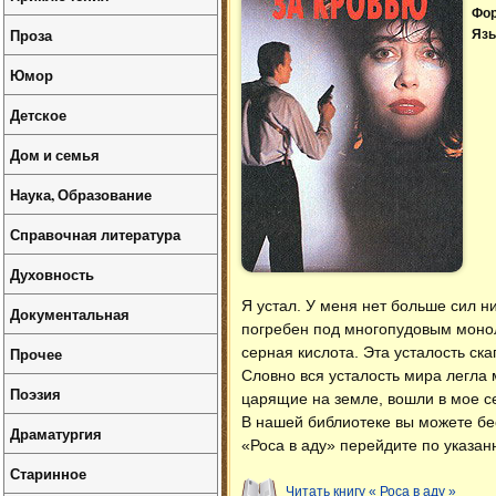
Фо
Проза
Язы
Юмор
Детское
Дом и семья
Наука, Образование
Справочная литература
Духовность
Я устал. У меня нет больше сил ни
Документальная
погребен под многопудовым монол
Прочее
серная кислота. Эта усталость ска
Словно вся усталость мира легла 
Поэзия
царящие на земле, вошли в мое с
В нашей библиотеке вы можете б
Драматургия
«Роса в аду» перейдите по указан
Старинное
Читать книгу « Роса в аду »