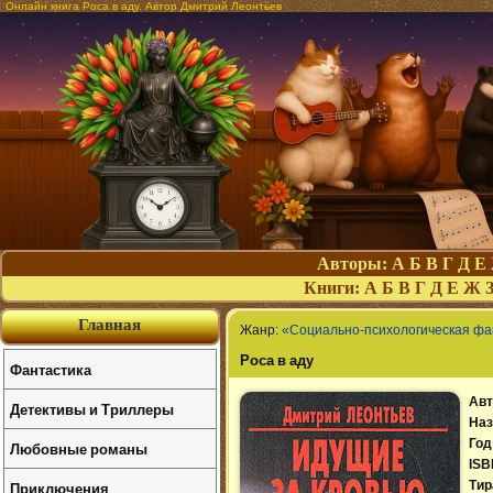
Онлайн книга Роса в аду. Автор Дмитрий Леонтьев
Авторы:
А
Б
В
Г
Д
Е
Книги:
А
Б
В
Г
Д
Е
Ж
Главная
Жанр:
«Социально-психологическая фа
Роса в аду
Фантастика
Авт
Детективы и Триллеры
Наз
Год
Любовные романы
ISB
Приключения
Тир