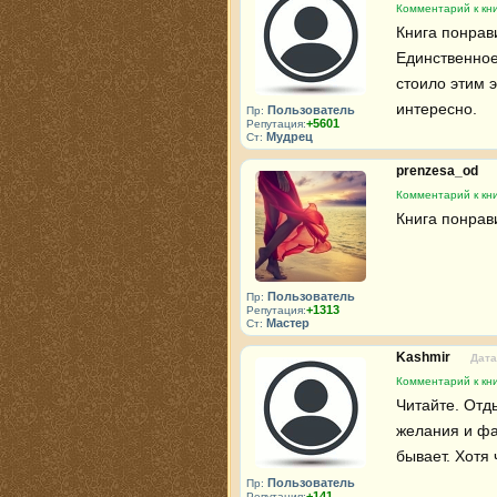
Комментарий к кн
Книга понрави
Единственное,
стоило этим э
интересно.
Пользователь
Пр:
+5601
Репутация:
Мудрец
Ст:
prenzesa_od
Комментарий к кн
Книга понрави
Пользователь
Пр:
+1313
Репутация:
Мастер
Ст:
Kashmir
Дата
Комментарий к кн
Читайте. Отд
желания и фан
бывает. Хотя 
Пользователь
Пр:
+141
Репутация: