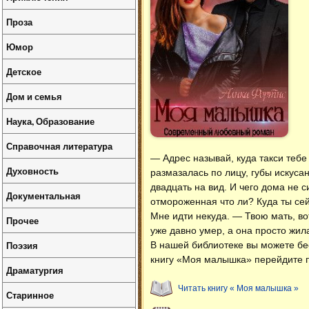
Проза
Юмор
Детское
Дом и семья
Наука, Образование
Справочная литература
— Адрес называй, куда такси тебе
Духовность
размазалась по лицу, губы искуса
двадцать на вид. И чего дома не 
Документальная
отмороженная что ли? Куда ты се
Мне идти некуда. — Твою мать, вот
Прочее
уже давно умер, а она просто жила
Поэзия
В нашей библиотеке вы можете б
книгу «Моя малышка» перейдите п
Драматургия
Читать книгу « Моя малышка »
Старинное