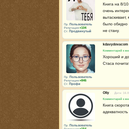
Книга на 8/10
очень интерес
вытаскивает,
было обидно 
Пользователь
Пр:
+104
Репутация:
не стану.
Продвинутый
Ст:
kdavydovacom
Комментарий к кн
Хороший и до
Стаса почита
Пользователь
Пр:
+846
Репутация:
Профи
Ст:
Oliy
Дата: 16.
Комментарий к кн
Книга скорота
адекватность 
Пользователь
Пр:
+154
Репутация: