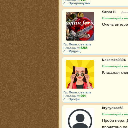
Продвинутый
Ст:
Sanda11
Дата
Комментарий к кн
Очень интере
Пользователь
Пр:
+5288
Репутация:
Мудрец
Ст:
Nakataka0304
Комментарий к кн
Классная книга
Пользователь
Пр:
+964
Репутация:
Профи
Ст:
krynyckaa68
Комментарий к кн
Проби пера. Д
прочитано ра