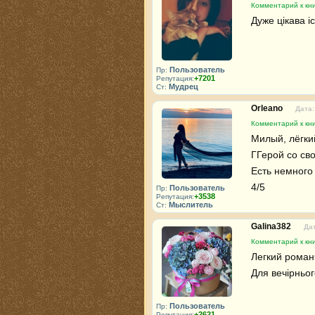
Комментарий к кн
Дуже цікава і
Пользователь
Пр:
+7201
Репутация:
Мудрец
Ст:
Orleano
Дата:
Комментарий к кн
Милый, лёгкий
ГГерой со сво
Есть немного 
4/5
Пользователь
Пр:
+3538
Репутация:
Мыслитель
Ст:
Galina382
Дат
Комментарий к кн
Легкий романч
Для вечірньог
Пользователь
Пр:
+2621
Репутация: