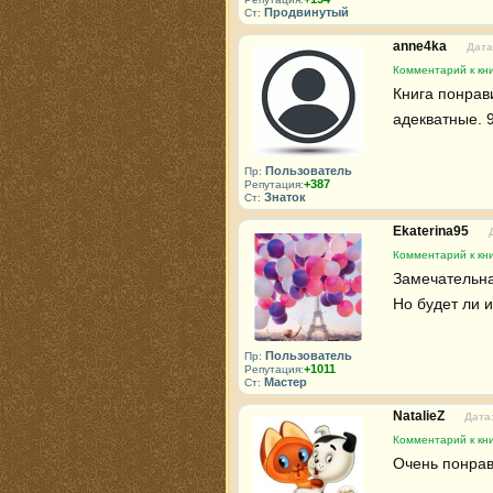
Продвинутый
Ст:
anne4ka
Дата
Комментарий к кн
Книга понрави
адекватные. 
Пользователь
Пр:
+387
Репутация:
Знаток
Ст:
Ekaterina95
Комментарий к кн
Замечательна
Но будет ли 
Пользователь
Пр:
+1011
Репутация:
Мастер
Ст:
NatalieZ
Дата:
Комментарий к кн
Очень понрав