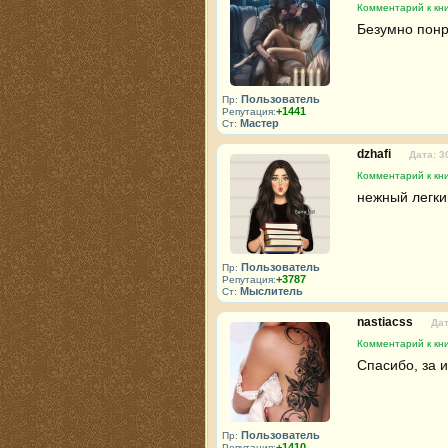
Комментарий к кн
Безумно понр
Пользователь
Пр:
+1441
Репутация:
Мастер
Ст:
dzhafi
Дата: 3
Комментарий к кн
нежный легки
Пользователь
Пр:
+3787
Репутация:
Мыслитель
Ст:
nastiacss
Дат
Комментарий к кн
Спасибо, за ин
Пользователь
Пр:
+1410
Репутация: