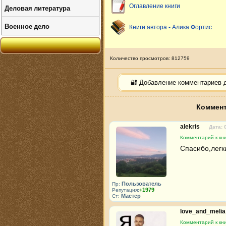
Оглавление книги
Деловая литература
Военное дело
Книги автора - Алика Фортис
Количество просмотров: 812759
🔐 Добавление комментариев 
Коммент
alekris
Дата: 
Комментарий к кн
Спасибо,легк
Пользователь
Пр:
+1979
Репутация:
Мастер
Ст:
love_and_meli
Комментарий к кн