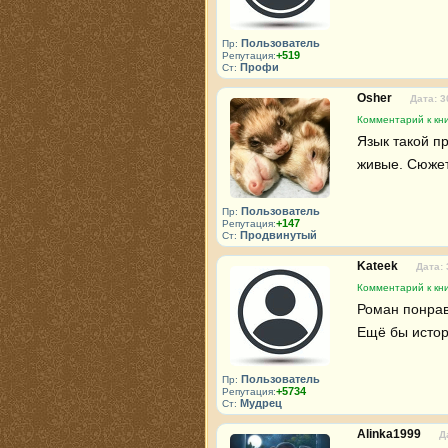
Пользователь
Пр:
+519
Репутация:
Профи
Ст:
Osher
Дата: 3
Комментарий к кн
Язык такой п
живые. Сюжет
Пользователь
Пр:
+147
Репутация:
Продвинутый
Ст:
Kateek
Дата: 
Комментарий к кн
Роман понрави
Ещё бы истор
Пользователь
Пр:
+5734
Репутация:
Мудрец
Ст:
Alinka1999
Д