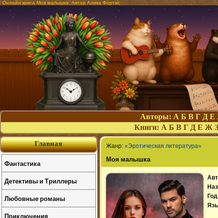
Онлайн книга Моя малышка. Автор Алика Фортис
Авторы:
А
Б
В
Г
Д
Е
Книги:
А
Б
В
Г
Д
Е
Ж
Главная
Жанр:
«Эротическая литература»
Моя малышка
Фантастика
Авт
Детективы и Триллеры
Наз
Год
Любовные романы
Язы
Приключения