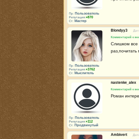
Пользователь
Пр:
+870
Репутация:
Мастер
Ст:
Blondyy3
Дат
Комментарий к кн
Слишком все с
раз,почитать 
Пользователь
Пр:
+3762
Репутация:
Мыслитель
Ст:
nasteniw_alex
Комментарий к кн
Роман интере
Пользователь
Пр:
+112
Репутация:
Продвинутый
Ст:
Ambivert
Дат