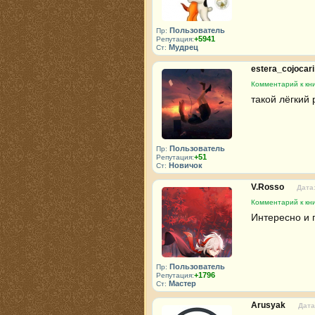
Пользователь
Пр:
+5941
Репутация:
Мудрец
Ст:
estera_cojocar
Комментарий к кн
такой лёгкий 
Пользователь
Пр:
+51
Репутация:
Новичок
Ст:
V.Rosso
Дата:
Комментарий к кн
Интересно и 
Пользователь
Пр:
+1796
Репутация:
Мастер
Ст:
Arusyak
Дата