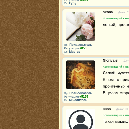
Гуру
Ст:
skona
Дата: 0
Комментарий к кн
легкий, прос
Пользователь
Пр:
+859
Репутация:
Мастер
Ст:
Gloriya.el
Дат
Комментарий к кн
Лёгкий, чувст
В чем-то прим
прочтенных кн
В целом скоре
Пользователь
Пр:
+5185
Репутация:
Мыслитель
Ст:
aass
Дата: 30
Комментарий к кн
Такая мимишн