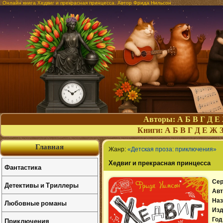
Онлайн книга Хедвиг и прекрасная принцесса. Автор Фрида Нильсон
Авторы:
А
Б
В
Г
Д
Е
Книги:
А
Б
В
Г
Д
Е
Ж
Главная
Жанр:
«Детская проза: приключения»
Хедвиг и прекрасная принцесса
Фантастика
Сер
Детективы и Триллеры
Авт
Наз
Любовные романы
Изд
Приключения
Год