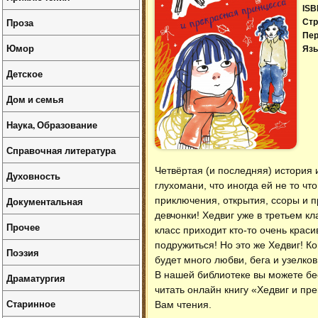
ISB
Проза
Стр
Пер
Юмор
Язы
Детское
Дом и семья
Наука, Образование
Справочная литература
Четвёртая (и последняя) история и
Духовность
глухомани, что иногда ей не то что
Документальная
приключения, открытия, ссоры и п
девчонки! Хедвиг уже в третьем к
Прочее
класс приходит кто-то очень крас
подружиться! Но это же Хедвиг! К
Поэзия
будет много любви, бега и узелко
В нашей библиотеке вы можете б
Драматургия
читать онлайн книгу «Хедвиг и пр
Старинное
Вам чтения.