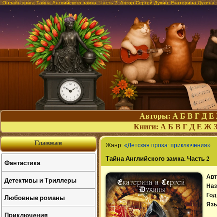
Онлайн книга Тайна Английского замка. Часть 2. Автор Сергей Духин, Екатерина Духина
Авторы:
А
Б
В
Г
Д
Е
Книги:
А
Б
В
Г
Д
Е
Ж
Главная
Жанр:
«Детская проза: приключения»
Тайна Английского замка. Часть 2
Фантастика
Авт
Детективы и Триллеры
Наз
Год
Любовные романы
Язы
Приключения