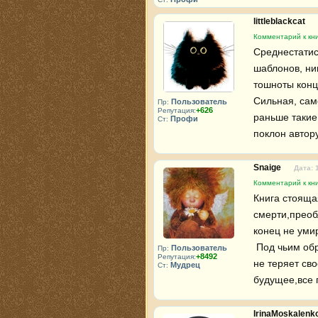
littleblackcat
Комментарий к кн
Среднестатис
шаблонов, ни
тошноты концо
Сильная, сам
Пользователь
Пр:
+626
Репутация:
раньше такие 
Профи
Ст:
поклон автору
Snaige
Дата: 
Комментарий к кн
Книга стояща
смерти,преоб
конец не умир
 Под чьим образом скрывается мастер Чжао понять просто,но от этого книга 
Пользователь
Пр:
+8492
Репутация:
не теряет сво
Мудрец
Ст:
будущее,все 
IrinaMoskalenk