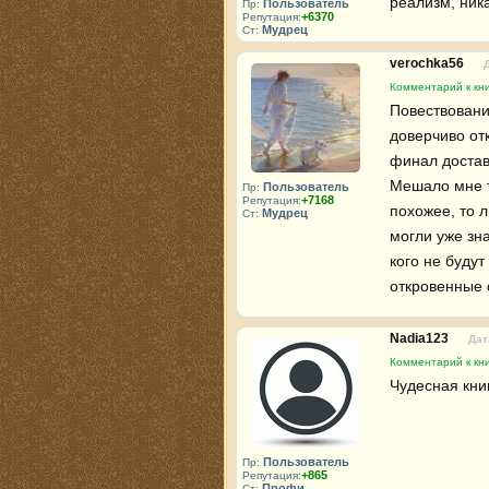
реализм, ник
Пользователь
Пр:
+6370
Репутация:
Мудрец
Ст:
verochka56
Комментарий к кн
Повествование
доверчиво отк
финал достав
Мешало мне т
Пользователь
Пр:
+7168
Репутация:
похожее, то л
Мудрец
Ст:
могли уже зна
кого не будут
откровенные 
Nadia123
Дат
Комментарий к кн
Чудесная книг
Пользователь
Пр:
+865
Репутация:
Профи
Ст: