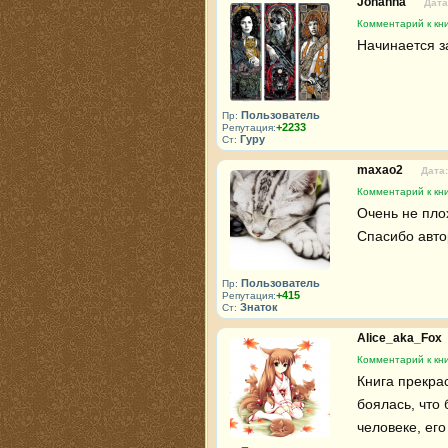
Johanna
Дата
Комментарий к кн
Начинается з
Пользователь
Пр:
+2233
Репутация:
Гуру
Ст:
maxao2
Дата:
Комментарий к кн
Очень не плохо
Спасибо авто
Пользователь
Пр:
+415
Репутация:
Знаток
Ст:
Alice_aka_Fox
Комментарий к кн
Книга прекра
боялась, что 
человеке, его