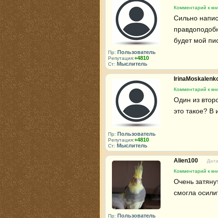
Комментарий к кн
Сильно напис
правдоподобн
будет мой пи
Пользователь
Пр:
+4810
Репутация:
Мыслитель
Ст:
IrinaMoskalenk
Комментарий к кн
Один из втор
это такое? В
Пользователь
Пр:
+4810
Репутация:
Мыслитель
Ст:
Alien100
Дата
Комментарий к кн
Очень затянут
смогла осили
Пользователь
Пр: