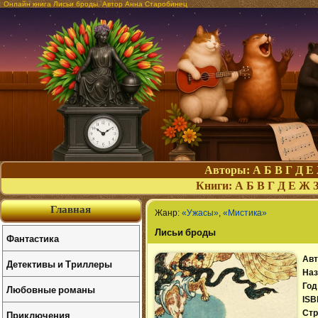
Онлайн книга Лисьи броды. Автор Анна Старобинец
Авторы:
А
Б
В
Г
Д
Е
Книги:
А
Б
В
Г
Д
Е
Ж
Главная
Жанр:
«Ужасы»
,
«Мистика»
Лисьи броды
Фантастика
Авт
Детективы и Триллеры
Наз
Год
Любовные романы
ISB
Приключения
Стр