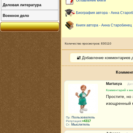
Оглавление книги
Деловая литература
Биография автора - Анна Старо
Военное дело
Книги автора - Анна Старобинец
Количество просмотров: 830110
🔐 Добавление комментариев 
Коммент
Martusya
Дат
Комментарий к кн
Простите, но 
изощренный м
Пользователь
Пр:
+4317
Репутация:
Мыслитель
Ст: