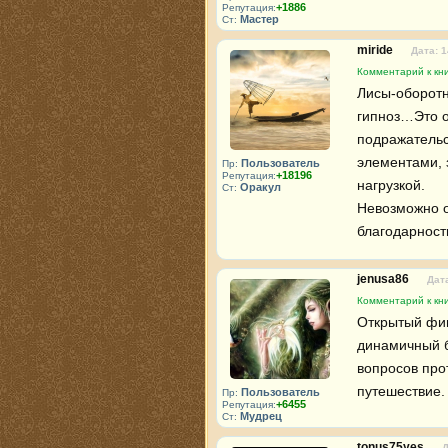
+1886
Репутация:
Мастер
Ст:
miride
Дата: 1
Комментарий к кн
Лисы-оборотн
гипноз…Это о
подражательс
элементами, 
Пользователь
Пр:
+18196
Репутация:
нагрузкой.

Оракул
Ст:
Невозможно о
благодарность
jenusa86
Дата
Комментарий к кн
Открытый фин
динамичный б
вопросов про
путешествие.
Пользователь
Пр:
+6455
Репутация:
Мудрец
Ст:
tonus75yes
Д