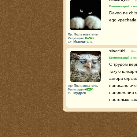
Комментарий к кн
Davno ne chita
ego vpechatle
Пользователь
Пр:
+6243
Репутация:
Мыслитель
Ст:
silver169
Дат
Комментарий к кн
С трудом вер
такую шикарн
автора скрыва
написано оче
Пользователь
Пр:
+6294
Репутация:
напряжении о
Мудрец
Ст:
настолько за