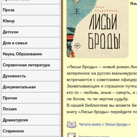
Язы
Проза
Юмор
Детское
Дом и семья
Наука, Образование
Справочная литература
«Лисьи Броды» – новый роман Ан
затерянное на русско-маньчжурско
Духовность
встречаются с советскими офицер
Захватывающее и страшное путешес
Документальная
кто-то – любовь, иные – смерть, 
Прочее
ли богом, то ли чертом судьбу.
В нашей библиотеке вы можете б
Поэзия
книгу «Лисьи броды» перейдите по
Драматургия
Читать книгу « Лисьи броды »
Старинное