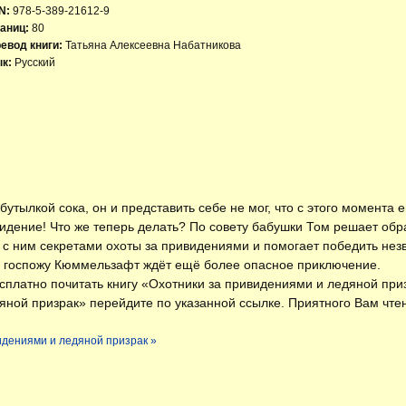
N:
978-5-389-21612-9
аниц:
80
евод книги:
Татьяна Алексеевна Набатникова
к:
Русский
бутылкой сока, он и представить себе не мог, что с этого момента е
дение! Что же теперь делать? По совету бабушки Том решает обра
с ним секретами охоты за привидениями и помогает победить незва
и госпожу Кюммельзафт ждёт ещё более опасное приключение.
есплатно
почитать книгу «Охотники за привидениями и ледяной при
яной призрак» перейдите по указанной ссылке. Приятного Вам чте
видениями и ледяной призрак »