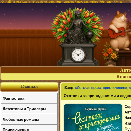
Онлайн книга Охотники за привидениями и ледяной призрак. Автор Корнелия Функе
Авт
Книги
Главная
Жанр:
«Детская проза: приключения»
,
«
Охотники за привидениями и ледя
Фантастика
Сер
Детективы и Триллеры
Авт
Наз
Любовные романы
Изд
Приключения
Год