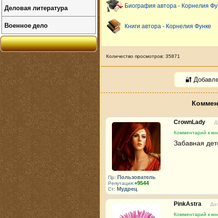
Биография автора - Корнелия Фу
Деловая литература
Военное дело
Книги автора - Корнелия Функе
Количество просмотров: 35871
🔐 Добавл
Коммен
CrownLady
Д
Комментарий к кни
Забавная детс
Пользователь
Пр:
+9544
Репутация:
Мудрец
Ст:
PinkAstra
Дат
Комментарий к кни