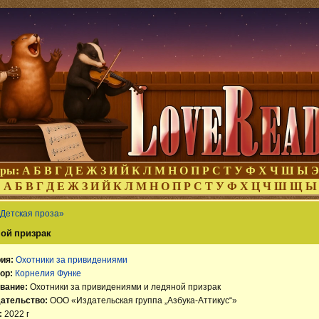
оры:
А
Б
В
Г
Д
Е
Ж
З
И
Й
К
Л
М
Н
О
П
Р
С
Т
У
Ф
Х
Ч
Ш
Ы
Э
:
А
Б
В
Г
Д
Е
Ж
З
И
Й
К
Л
М
Н
О
П
Р
С
Т
У
Ф
Х
Ц
Ч
Ш
Щ
Ы
Детская проза»
ной призрак
ия:
Охотники за привидениями
ор:
Корнелия Функе
вание:
Охотники за привидениями и ледяной призрак
ательство:
ООО «Издательская группа „Азбука-Аттикус“»
:
2022 г