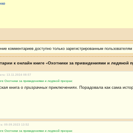
нке
ение комментариев доступно только зарегистрированным пользователям
тарии к онлайн книге «Охотники за привидениями и ледяной п
ата: 13.11.2024 08:57
ге Охотники за привидениями и ледяной призрак:
кая книга о 
призрачных
 приключениях. Порадовала как сама истори
а: 09.09.2023 13:52
ге Охотники за привидениями и ледяной призрак: