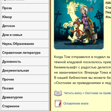
ISB
Проза
Стр
Пер
Юмор
Язы
Детское
Дом и семья
Наука, Образование
Справочная литература
Когда Том отправился в подвал за 
Духовность
тёмной кладовой поселилось приви
Кюммельзафт с радостью делится 
Документальная
не заканчивается. Впереди Тома 
В нашей библиотеке вы можете б
Прочее
«Охотники за привидениями и лед
Поэзия
Читать книгу « Охотники за при
Драматургия
Оглавление книги
Старинное