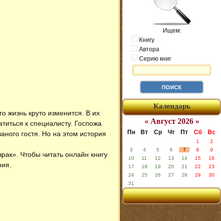
Ищем:
Книгу
Автора
Серию книг
Календарь
го жизнь круто изменится. В их
« Август 2026 »
титься к специалисту. Госпожа
Пн
Вт
Ср
Чт
Пт
Сб
Вс
ного гостя. Но на этом история
1
2
3
4
5
6
7
8
9
зрак»
. Чтобы читать онлайн книгу
10
11
12
13
14
15
16
ния.
17
18
19
20
21
22
23
24
25
26
27
28
29
30
31