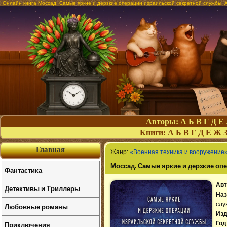
Онлайн книга Моссад. Самые яркие и дерзкие операции израильской секретной службы.
Авторы:
А
Б
В
Г
Д
Е
Книги:
А
Б
В
Г
Д
Е
Ж
Главная
Жанр:
«Военная техника и вооружение
Моссад. Самые яркие и дерзкие оп
Фантастика
Авт
Детективы и Триллеры
Наз
слу
Любовные романы
Изд
Приключения
Год