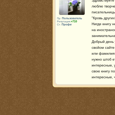
Здравствуйте
люблю творче
писательницы 
"Кровь других"
Пользователь
Пр:
+710
Репутация:
Нигде книгу н
Профи
Ст:
на иностраном
занимательная
Добрый день 
свойом сайте
или фамилия 
нужно штоб е
интересные, 
свою книгу по
интересные, ч