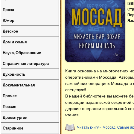
ISB
Проза
Стр
Пер
Юмор
Язы
Детское
Дом и семья
Наука, Образование
Справочная литература
Книга основана на многолетних и
Духовность
оперативниками Моссада. Авторы
важнейших операциях Моссада и о
Документальная
спецслужб.
Прочее
В нашей библиотеке вы можете б
операции израильской секретной
Поэзия
дерзкие операции израильской се
чтения.
Драматургия
Старинное
Читать книгу « Моссад. Самые я