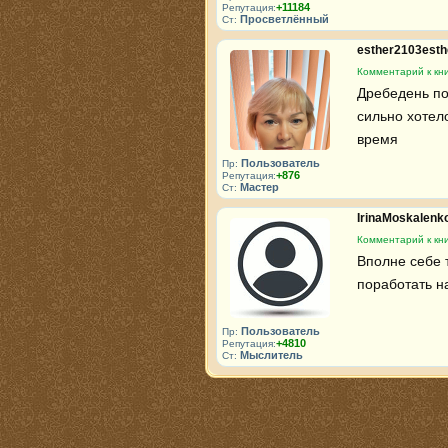
+11184
Репутация:
Просветлённый
Ст:
esther2103est
Комментарий к кни
Дребедень по
сильно хотело
время
Пользователь
Пр:
+876
Репутация:
Мастер
Ст:
IrinaMoskalenk
Комментарий к кни
Вполне себе 
поработать н
Пользователь
Пр:
+4810
Репутация:
Мыслитель
Ст: