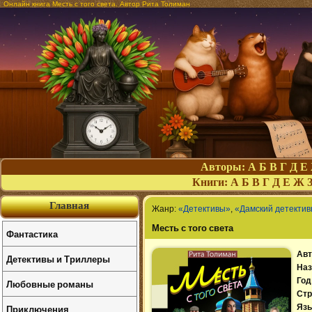
Онлайн книга Месть с того света. Автор Рита Толиман
Авторы:
А
Б
В
Г
Д
Е
Книги:
А
Б
В
Г
Д
Е
Ж
Главная
Жанр:
«Детективы»
,
«Дамский детекти
Месть с того света
Фантастика
Авт
Детективы и Триллеры
Наз
Год
Любовные романы
Стр
Приключения
Язы