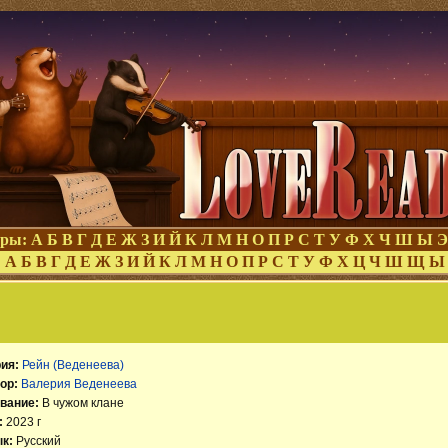
оры:
А
Б
В
Г
Д
Е
Ж
З
И
Й
К
Л
М
Н
О
П
Р
С
Т
У
Ф
Х
Ч
Ш
Ы
Э
:
А
Б
В
Г
Д
Е
Ж
З
И
Й
К
Л
М
Н
О
П
Р
С
Т
У
Ф
Х
Ц
Ч
Ш
Щ
Ы
ия:
Рейн (Веденеева)
ор:
Валерия Веденеева
вание:
В чужом клане
:
2023 г
к:
Русский