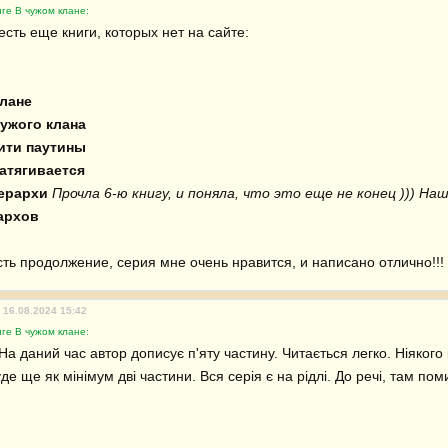
ге В чужом клане:
есть еще книги, которых нет на сайте:

 
лане 
чужого клана
ити паутины
натягивается
иерархи
Прочла 6-ю книгу, и поняла, что это еще не конец ))) На
архов
сть продолжение, серия мне очень нравится, и написано отлично!!!
 16.08.2024 15:42
ге В чужом клане:
 На даний час автор дописує п'яту частину. Читається легко. Ніякого 
е ще як мінімум дві частини. Вся серія є на рідлі. До речі, там поми