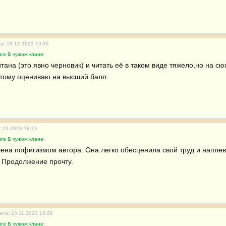
а: 19.12.2023 10:36
ге В чужом клане:
тана (это явно черновик) и читать её в таком виде тяжело,но на сю
этому оцениваю на высший балл.
7.12.2023 16:10
ге В чужом клане:
ена пофигизмом автора. Она легко обесценила свой труд и наплева
 Продолжение прочту.
ата: 19.11.2023 19:28
ге В чужом клане: