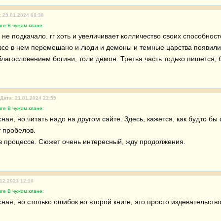
: 29.01.2024 08:38
ге В чужом клане:
е подкачало. гг хоть и увеличивает колличество своих способносте
все в нем перемешано и люди и демоны и темные царства появились
благословением богини, толи демон. Третья часть тодько пишется,
Дата: 21.01.2024 22:59
ге В чужом клане:
ная, но читать надо на другом сайте. Здесь, кажется, как будто бы
 пробелов.

 в процессе. Сюжет очень интересный, жду продолжения.
.12.2023 12:10
ге В чужом клане:
ная, но столько ошибок во второй книге, это просто издевательство.