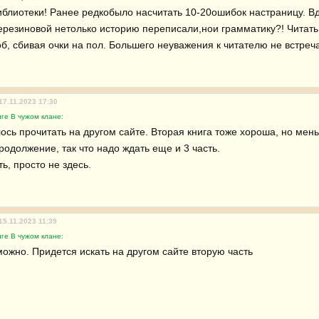
иблиотеки! Ранее редкобыло насчитать 10-20ошибок настраницу. Вд
резиновой нетолько историю переписали,нои грамматику?! Читать 
б, сбивая очки на пол. Большего неуважения к читателю не встреча
17.11.2023 17:30
ге В чужом клане:
ось прочитать на другом сайте. Вторая книга тоже хороша, но мень
продолжение, так что надо ждать еще и 3 часть.

ть, просто не здесь.
15.11.2023 11:39
ге В чужом клане:
можно. Придется искать на другом сайте вторую часть