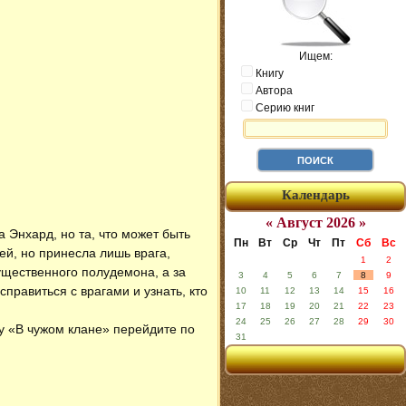
Ищем:
Книгу
Автора
Серию книг
Календарь
« Август 2026 »
 Энхард, но та, что может быть
Пн
Вт
Ср
Чт
Пт
Сб
Вс
ей, но принесла лишь врага,
1
2
гущественного полудемона, а за
3
4
5
6
7
8
9
правиться с врагами и узнать, кто
10
11
12
13
14
15
16
17
18
19
20
21
22
23
24
25
26
27
28
29
30
гу «В чужом клане» перейдите по
31