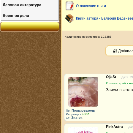
Деловая литература
Оглавление книги
Военное дело
Книги автора - Валерия Веденее
Количество просмотров: 192385
🔐 Добавл
OljaSt
Дата: 2
Комментарий к кни
Зачем выстав
Пользователь
Пр:
+332
Репутация:
Знаток
Ст:
PinkAstra
Дат