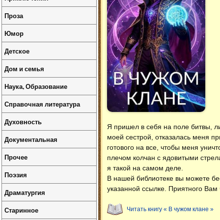
Проза
Юмор
Детское
Дом и семья
Наука, Образование
Справочная литература
Духовность
Я пришел в себя на поле битвы, л
моей сестрой, отказалась меня пр
Документальная
готового на все, чтобы меня уничт
Прочее
плечом колчан с ядовитыми стрела
я такой на самом деле.
Поэзия
В нашей библиотеке вы можете б
указанной ссылке. Приятного Вам 
Драматургия
Старинное
Читать книгу « В чужом клане »