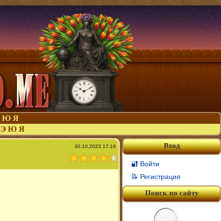
Ю
Я
Э
Ю
Я
Вход
30.10.2023 17:16
🔐 Войти
📝 Регистрация
Поиск по сайту