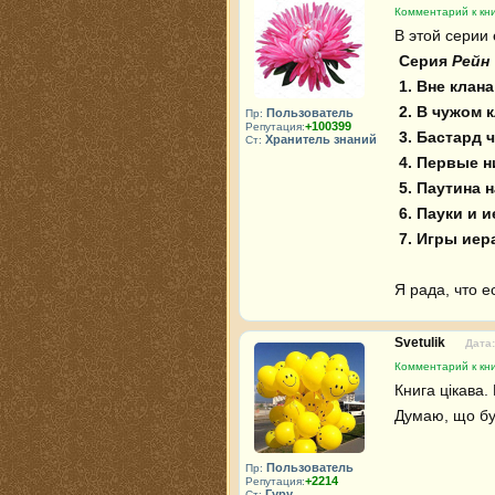
Комментарий к кни
В этой серии 
Серия 
Рейн
1. Вне клана
2. В чужом к
Пользователь
Пр:
+100399
Репутация:
3. Бастард 
Хранитель знаний
Ст:
4. Первые н
5. Паутина 
6. Пауки и 
7. Игры иер
Я рада, что е
Svetulik
Дата:
Комментарий к кни
Книга цікава.
Думаю, що буд
Пользователь
Пр:
+2214
Репутация:
Гуру
Ст: