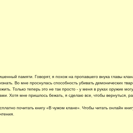
ишенный памяти. Говорят, я похож на пропавшего внука главы клана
изнать. Во мне проснулась способность убивать демонических твар
ожить. Только теперь это не так просто - у меня в руках оружие мо
ми. Хотя мне пришлось бежать, я сделаю все, чтобы вернуться, рас
есплатно
почитать книгу «В чужом клане»
. Чтобы читать онлайн кни
чтения.