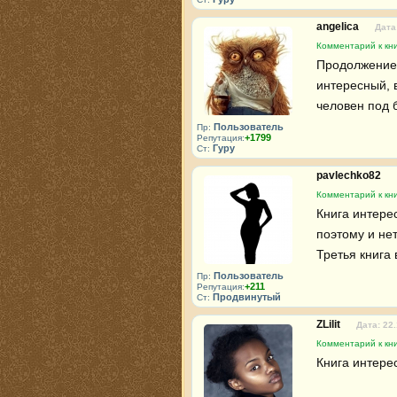
angelica
Дата
Комментарий к кни
Продолжение н
интересный, 
человен под 
Пользователь
Пр:
+1799
Репутация:
Гуру
Ст:
pavlechko82
Комментарий к кни
Книга интерес
поэтому и нет
Третья книга
Пользователь
Пр:
+211
Репутация:
Продвинутый
Ст:
ZLilit
Дата: 22
Комментарий к кни
Книга интерес