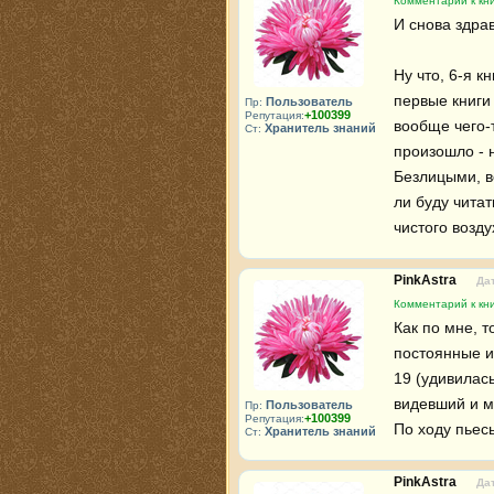
Комментарий к кни
И снова здрав
Ну что, 6-я к
первые книги 
Пользователь
Пр:
+100399
Репутация:
вообще чего-
Хранитель знаний
Ст:
произошло - н
Безлицыми, в
ли буду читат
чистого возд
PinkAstra
Дат
Комментарий к кни
Как по мне, т
постоянные и
19 (удивилась
видевший и м
Пользователь
Пр:
+100399
Репутация:
По ходу пьесы
Хранитель знаний
Ст:
PinkAstra
Дат