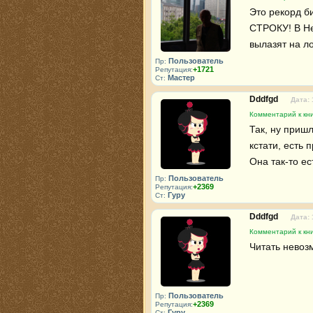
Это рекорд б
СТРОКУ! В Не
вылазят на ло
Пользователь
Пр:
+1721
Репутация:
Мастер
Ст:
Dddfgd
Дата: 
Комментарий к кни
Так, ну пришл
кстати, есть 
Она так-то ес
Пользователь
Пр:
+2369
Репутация:
Гуру
Ст:
Dddfgd
Дата: 
Комментарий к кни
Читать невоз
Пользователь
Пр:
+2369
Репутация:
Гуру
Ст: