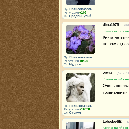
Пользователь
Пр:
+195
Репутация:
Продвинутый
Ст:
dima1975
Дат
Комментарий к кни
Книга не вычи
не влияет,по
Пользователь
Пр:
+9409
Репутация:
Мудрец
Ст:
vitera
Дата: 1
Комментарий к кни
Очень опечал
тривиальный.
Пользователь
Пр:
+16890
Репутация:
Оракул
Ст:
LebedevSE
Д
Комментарий к кни