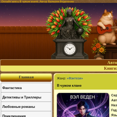
Онлайн книга В чужом клане. Автор Валерия Веденеева
Авт
Книги
Главная
Жанр:
«Фэнтези»
В чужом клане
Фантастика
Сер
Детективы и Триллеры
Авт
Наз
Любовные романы
Год
Приключения
Язы