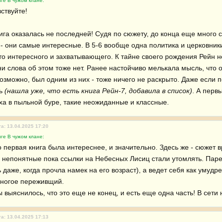
ге В чужом клане:
ствуйте!

нига оказалась не последней! Судя по сюжету, до конца еще много стр
- они самые интересные. В 5-6 вообще одна политика и церковники.
то интересного и захватывающего. К тайне своего рождения Рейн не
и слова об этом тоже нет. Ранее настойчиво мелькала мысль, что он
озможно, был одним из них - тоже ничего не раскрыто. Даже если п
ь 
(нашла уже, что есть книга Рейн-7, добавила в список)
. А первы
уха в пыльной буре, такие неожиданные и классные.
а: 13.04.2025 17:20
ге В чужом клане:
о первая книга была интереснее, и значительно. Здесь же - сюжет в
 непонятные пока ссылки на Небесных Лисиц стали утомлять. Паре
 даже, когда прочла намек на его возраст), а ведет себя как умуд
ногое переживщий.

 выяснилось, что это еще не конец, и есть еще одна часть! В сети 
а: 13.04.2025 17:13