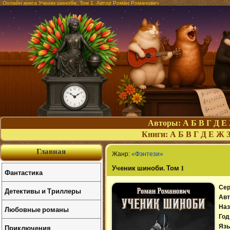
Онлайн книга Ученик шиноби. Том 1. Автор Роман Романович
Авторы:
А
Б
В
Г
Д
Е
Книги:
А
Б
В
Г
Д
Е
Ж
Главная
Жанр:
«Фэнтези»
Ученик шиноби. Том 1
Фантастика
Сер
Детективы и Триллеры
Авт
Наз
Любовные романы
Год
Приключения
Язы