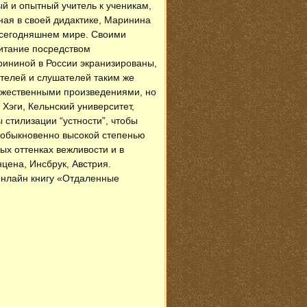
ый и опытный учитель к ученикам,
ная в своей дидактике, Маринина
 в сегодняшнем мире. Своими
питание посредством
ининой в России экранизированы,
ителей и слушателей таким же
дожественными произведениями, но
Хэги, Кельнский университет,
стилизации “устности”, чтобы
необыкновенно высокой степенью
ых оттенках вежливости и в
цена, Инсбрук, Австрия.
 онлайн книгу «Отдаленные