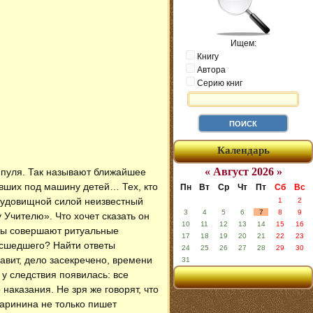
Ищем:
Книгу
Автора
Серию книг
Календарь
« Август 2026 »
а пуля. Так называют ближайшее
вших под машину детей… Тех, кто
Пн
Вт
Ср
Чт
Пт
Сб
Вс
 чудовищной силой неизвестный
1
2
3
4
5
6
7
8
9
Учителю». Что хочет сказать он
10
11
12
13
14
15
16
ты совершают ритуальные
17
18
19
20
21
22
23
асшедшего? Найти ответы
24
25
26
27
28
29
30
авит, дело засекречено, времени
31
у следствия появилась: все
наказания. Не зря же говорят, что
Маринина не только пишет