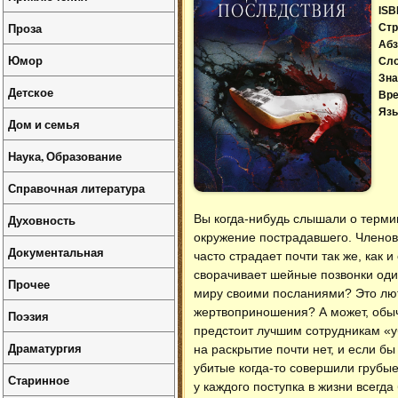
ISB
Проза
Стр
Абз
Юмор
Сл
Зна
Детское
Вре
Язы
Дом и семья
Наука, Образование
Справочная литература
Духовность
Вы когда-нибудь слышали о термин
окружение пострадавшего. Членов
Документальная
часто страдает почти так же, как
сворачивает шейные позвонки один
Прочее
миру своими посланиями? Это лю
жертвоприношения? А может, обыч
Поэзия
предстоит лучшим сотрудникам «у
Драматургия
на раскрытие почти нет, и если б
убитые когда-то совершили грубые
Старинное
у каждого поступка в жизни всегд