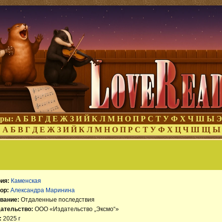
оры:
А
Б
В
Г
Д
Е
Ж
З
И
Й
К
Л
М
Н
О
П
Р
С
Т
У
Ф
Х
Ч
Ш
Ы
Э
:
А
Б
В
Г
Д
Е
Ж
З
И
Й
К
Л
М
Н
О
П
Р
С
Т
У
Ф
Х
Ц
Ч
Ш
Щ
Ы
ия:
Каменская
ор:
Александра Маринина
вание:
Отдаленные последствия
ательство:
ООО «Издательство „Эксмо“»
:
2025 г