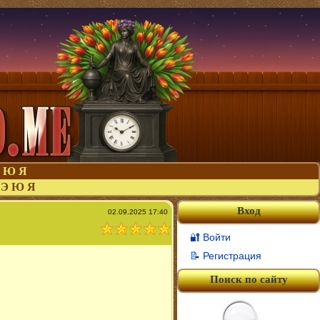
Ю
Я
Э
Ю
Я
Вход
02.09.2025 17:40
🔐 Войти
📝 Регистрация
Поиск по сайту