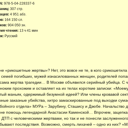
N:
978-5-04-228337-6
аниц:
307 стр.
ацев:
4 951 абз.
ов:
164 150 сл.
ков:
904 050 зн.
мя чтения:
13 ч 41 мин
к:
Русский
е «рикошетные жертвы»? Нет, это вовсе не те, в кого срикошетил
 семей погибших, мужей изнасилованных женщин, родителей попа
 и сама жертва трагедии… В Москве объявился серийный убийца. С
оким прохожим и оставляет на их телах короткие записки: «Моему 
тый маньяк, одержимый безумной идеей? Или члены кровавой сек
ные заказные убийства, хитро замаскированные под выходки сум
бойного отдела» МУРа – Зарубину, Сташису и Дзюбе. Начальство д
ы не помощь легендарной Анастасии Каменской… Впрочем, зацепка 
 ДТП с человеческими жертвами, но так и не понесли заслуженного 
а бывают последствия. Возможно, смерть лихачей – одно из них? «