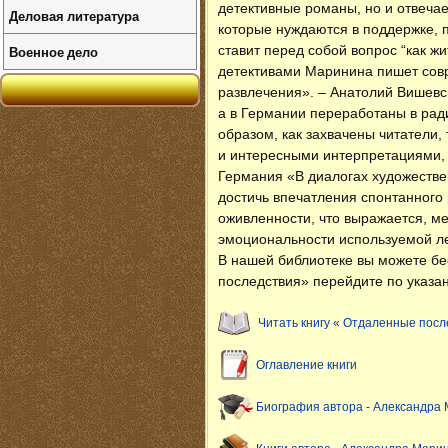
детективные романы, но и отвечае
Деловая литература
которые нуждаются в поддержке, п
Военное дело
ставит перед собой вопрос “как ж
детективами Маринина пишет совр
развлечения». – Анатолий Вишев
а в Германии переработаны в ради
образом, как захвачены читатели
и интересными интерпретациями, 
Германия «В диалогах художестве
достичь впечатления спонтанного
оживленности, что выражается, м
эмоциональности используемой ле
В нашей библиотеке вы можете б
последствия» перейдите по указан
Читать книгу « Отдаленные посл
Оглавление книги
Биография автора - Александра