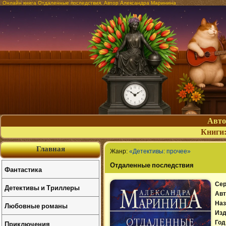
Онлайн книга Отдаленные последствия. Автор Александра Маринина
Авт
Книги
Главная
Жанр:
«Детективы: прочее»
Отдаленные последствия
Фантастика
Сер
Детективы и Триллеры
Авт
Наз
Любовные романы
Изд
Приключения
Год