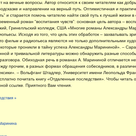
т на вечные вопросы. Автор относится к своим читателям как добр
одсказке и направлении на верный путь. Оптимистичная и практич
ить” и старается помочь читателю найти свой путь к лучшей жизни
еменный роман “воспитания чувств”: основная цель автора – вос
ский, Гринелльский колледж, США «Многие романы Александры Мар
опьесы. Исходя из того, что цель этих обработок – захватывать зр
, то фильм и радиопьеса являются не только дополнительными ху
которые проникли в тайну успеха Александры Марининой». – Сара 
нной и тривиальной литературы можно обнаружить разные способы 
 разговора. Обиходная речь в романах А. Марининой отличается 
ежду прочим, в разных формах обращения собеседников, в различн
ксики». – Вольфганг Штадлер, Университет имени Леопольда Фран
есплатно
почитать книгу «Отдаленные последствия»
. Чтобы читать
ной ссылке. Приятного Вам чтения.
едствия »
 Маринина