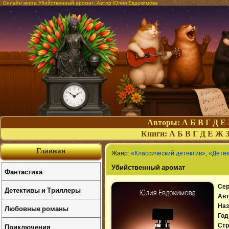
Онлайн книга Убийственный аромат. Автор Юлия Евдокимова
Авторы:
А
Б
В
Г
Д
Е
Книги:
А
Б
В
Г
Д
Е
Ж
Главная
Жанр:
«Классический детектив»
,
«Детек
Убийственный аромат
Фантастика
Сер
Детективы и Триллеры
Авт
Наз
Любовные романы
Год
Приключения
Стр