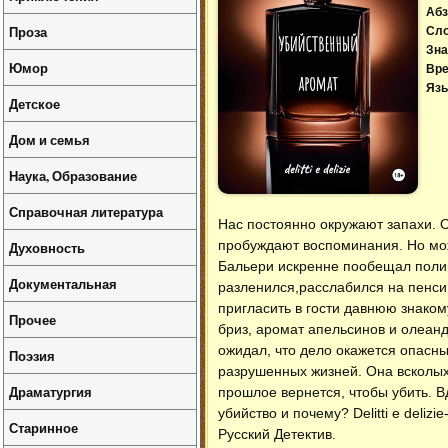
Абз
Проза
Сл
Зна
Юмор
Вре
Язы
Детское
Дом и семья
Наука, Образование
Справочная литература
Нас постоянно окружают запахи. О
пробуждают воспоминания. Но мож
Духовность
Бальери искренне пообещал поли
Документальная
разленился,расслабился на пенси
пригласить в гости давнюю знаком
Прочее
бриз, аромат апельсинов и олеан
ожидал, что дело окажется опасны
Поэзия
разрушенных жизней. Она всколых
Драматургия
прошлое вернется, чтобы убить. В
убийство и почему? Delitti e deli
Старинное
Русский Детектив.