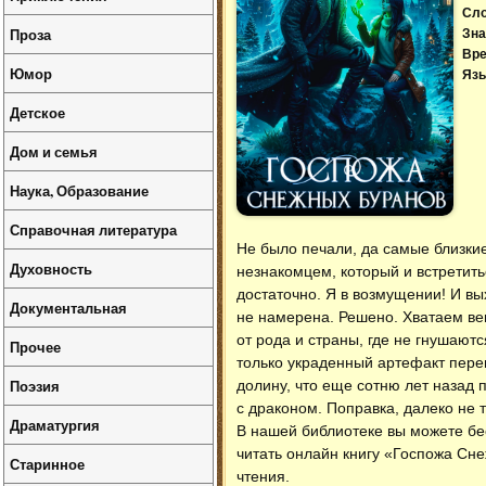
Сл
Проза
Зна
Вре
Юмор
Язы
Детское
Дом и семья
Наука, Образование
Справочная литература
Не было печали, да самые близки
Духовность
незнакомцем, который и встретить
достаточно. Я в возмущении! И вы
Документальная
не намерена. Решено. Хватаем в
от рода и страны, где не гнушают
Прочее
только украденный артефакт пер
Поэзия
долину, что еще сотню лет назад 
с драконом. Поправка, далеко не 
Драматургия
В нашей библиотеке вы можете б
читать онлайн книгу «Госпожа Сн
Старинное
чтения.