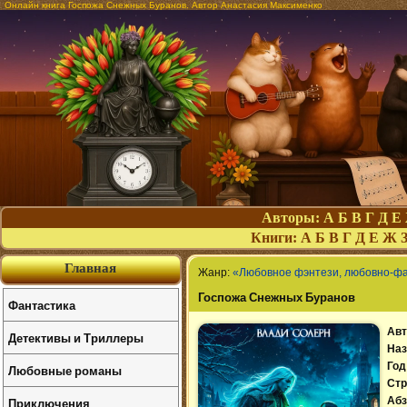
Онлайн книга Госпожа Снежных Буранов. Автор Анастасия Максименко
Авторы:
А
Б
В
Г
Д
Е
Книги:
А
Б
В
Г
Д
Е
Ж
Главная
Жанр:
«Любовное фэнтези, любовно-ф
Госпожа Снежных Буранов
Фантастика
Авт
Детективы и Триллеры
Наз
Год
Любовные романы
Стр
Приключения
Абз