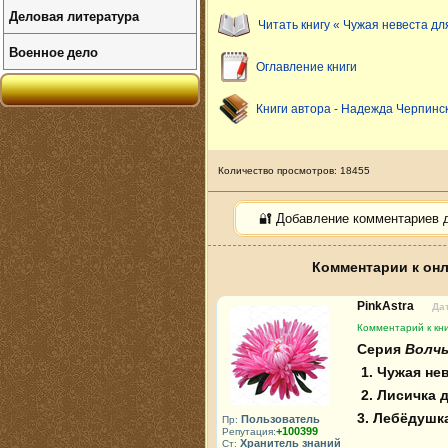
Деловая литература
Читать книгу « Чужая невеста дл
Военное дело
Оглавление книги
Книги автора - Надежда Черпинс
Количество просмотров: 18455
🔐 Добавление комментариев 
Комментарии к онл
PinkAstra
Дат
Комментарий к кн
Серия 
Волчь
1. Чужая не
2. Лисичка 
3. Лебёдушк
Пользователь
Пр:
+100399
Репутация:
Хранитель знаний
Ст: