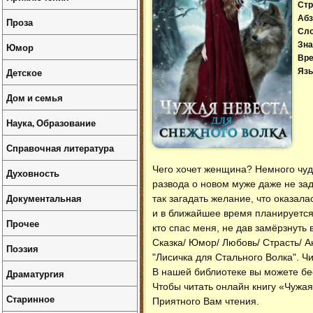
Стр
Абз
Проза
Сл
Зна
Юмор
Вре
Детское
Язы
Дом и семья
Наука, Образование
Справочная литература
Чего хочет женщина? Немного чуд
Духовность
развода о новом муже даже не за
Документальная
так загадать желание, что оказала
и в ближайшее время планируется 
Прочее
кто спас меня, не дав замёрзнут
Сказка/ Юмор/ Любовь/ Страсть/ А
Поэзия
"Лисичка для Стального Волка". Чи
В нашей библиотеке вы можете б
Драматургия
Чтобы читать онлайн книгу «Чужая
Старинное
Приятного Вам чтения.