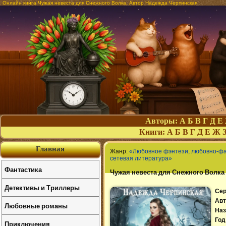
Онлайн книга Чужая невеста для Снежного Волка. Автор Надежда Черпинская
Авторы:
А
Б
В
Г
Д
Е
Книги:
А
Б
В
Г
Д
Е
Ж
Главная
Жанр:
«Любовное фэнтези, любовно-ф
сетевая литература»
Фантастика
Чужая невеста для Снежного Волка
Детективы и Триллеры
Сер
Авт
Любовные романы
Наз
Год
Приключения