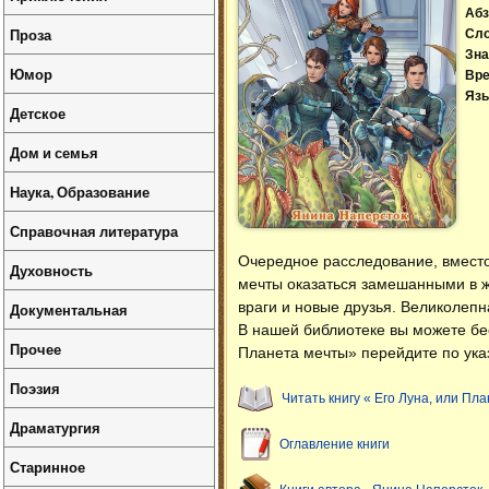
Абз
Проза
Сл
Зна
Юмор
Вре
Язы
Детское
Дом и семья
Наука, Образование
Справочная литература
Очередное расследование, вместо 
Духовность
мечты оказаться замешанными в ж
враги и новые друзья. Великолепн
Документальная
В нашей библиотеке вы можете б
Прочее
Планета мечты» перейдите по ука
Поэзия
Читать книгу « Его Луна, или Пл
Драматургия
Оглавление книги
Старинное