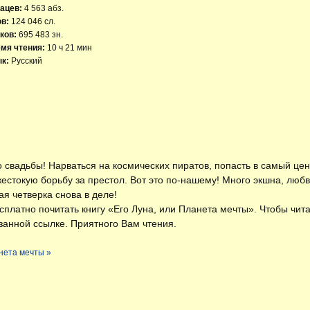
ацев:
4 563 абз.
ов:
124 046 сл.
ков:
695 483 зн.
мя чтения:
10 ч 21 мин
к:
Русский
свадьбы! Нарваться на космических пиратов, попасть в самый цент
естокую борьбу за престол. Вот это по-нашему! Много экшна, любв
ая четверка снова в деле!
есплатно
почитать книгу «Его Луна, или Планета мечты»
. Чтобы чит
занной ссылке. Приятного Вам чтения.
анета мечты »