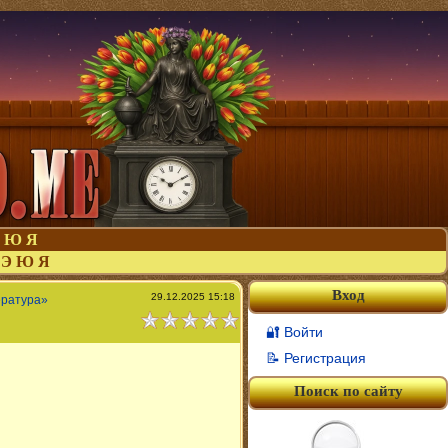
Ю
Я
Э
Ю
Я
Вход
29.12.2025 15:18
ература»
🔐 Войти
📝 Регистрация
Поиск по сайту