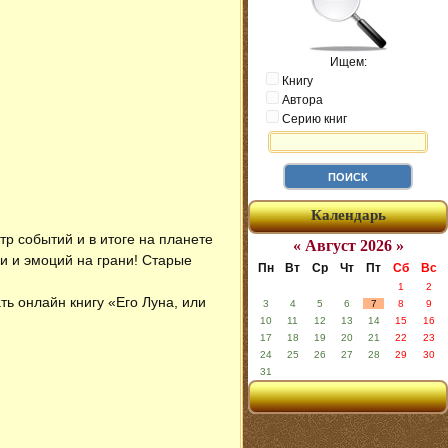
Ищем:
Книгу
Автора
Серию книг
Календарь
р событий и в итоге на планете
« Август 2026 »
и и эмоций на грани! Старые
Пн
Вт
Ср
Чт
Пт
Сб
Вс
1
2
ать онлайн книгу «Его Луна, или
3
4
5
6
7
8
9
10
11
12
13
14
15
16
17
18
19
20
21
22
23
24
25
26
27
28
29
30
31