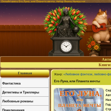
Онлайн книга Его Луна, или Планета мечты. Автор Янина Наперсток
Авт
Книги
Главная
Жанр:
«Любовное фэнтези, любовно-ф
Его Луна, или Планета мечты
Фантастика
Сер
Детективы и Триллеры
Авт
Наз
Любовные романы
Год
Приключения
Стр