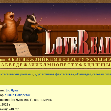
оры:
А
Б
В
Г
Д
Е
Ж
З
И
Й
К
Л
М
Н
О
П
Р
С
Т
У
Ф
Х
Ч
Ш
Ы
Э
:
А
Б
В
Г
Д
Е
Ж
З
И
Й
К
Л
М
Н
О
П
Р
С
Т
У
Ф
Х
Ц
Ч
Ш
Щ
Ы
антастические романы»
,
«Детективная фантастика»
,
«Самиздат, сетевая лит
ия:
Его Луна
ор:
Янина Наперсток
вание:
Его Луна, или Планета мечты
:
2023 г
аниц:
240 стр.