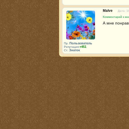
Malve
Дата: 1
Комментарий к кни
А мне понрав
Пользователь
Пр:
+451
Репутация:
Знаток
Ст: