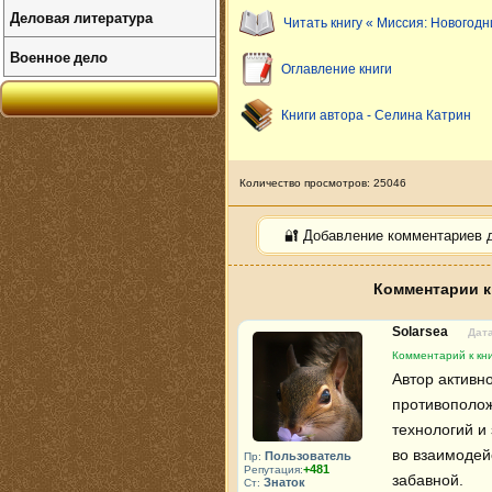
Деловая литература
Читать книгу « Миссия: Новогодн
Военное дело
Оглавление книги
Книги автора - Селина Катрин
Количество просмотров: 25046
🔐 Добавление комментариев 
Комментарии к
Solarsea
Дата
Комментарий к кни
Автор активн
противополож
технологий и
во взаимодей
Пользователь
Пр:
+481
Репутация:
забавной.
Знаток
Ст: