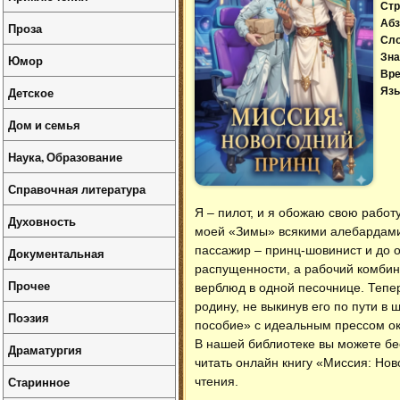
Стр
Абз
Проза
Сл
Зна
Юмор
Вре
Детское
Язы
Дом и семья
Наука, Образование
Справочная литература
Я – пилот, и я обожаю свою работ
Духовность
моей «Зимы» всякими алебардами.
пассажир – принц-шовинист и до о
Документальная
распущенности, а рабочий комбине
Прочее
верблюд в одной песочнице. Тепер
родину, не выкинув его по пути в 
Поэзия
пособие» с идеальным прессом о
В нашей библиотеке вы можете б
Драматургия
читать онлайн книгу «Миссия: Но
Старинное
чтения.