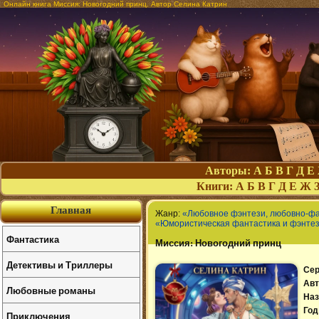
Онлайн книга Миссия: Новогодний принц. Автор Селина Катрин
Авторы:
А
Б
В
Г
Д
Е
Книги:
А
Б
В
Г
Д
Е
Ж
Главная
Жанр:
«Любовное фэнтези, любовно-ф
«Юмористическая фантастика и фэнте
Фантастика
Миссия: Новогодний принц
Детективы и Триллеры
Сер
Авт
Любовные романы
Наз
Год
Приключения