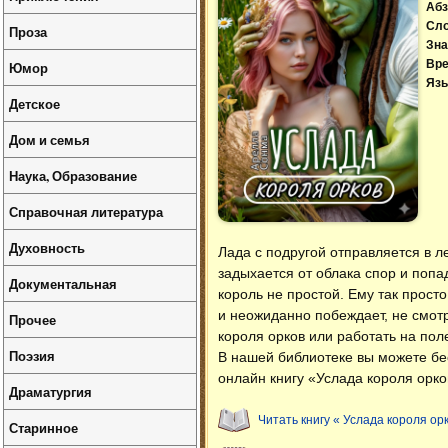
Абз
Сл
Проза
Зна
Вре
Юмор
Язы
Детское
Дом и семья
Наука, Образование
Справочная литература
Духовность
Лада с подругой отправляется в л
задыхается от облака спор и попа
Документальная
король не простой. Ему так прост
и неожиданно побеждает, не смотр
Прочее
короля орков или работать на пол
Поэзия
В нашей библиотеке вы можете б
онлайн книгу «Услада короля орко
Драматургия
Читать книгу « Услада короля ор
Старинное