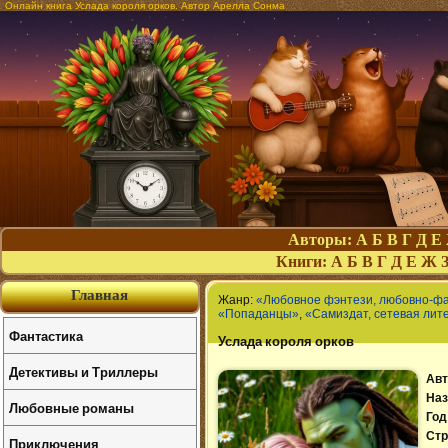
Онлайн книга Услада короля орков. Автор Арелла Сонма
Авторы:
А
Б
В
Г
Д
Е
Книги:
А
Б
В
Г
Д
Е
Ж
Главная
Жанр:
«Любовное фэнтези, любовно-ф
«Попаданцы»
,
«Самиздат, сетевая лит
Фантастика
Услада короля орков
Детективы и Триллеры
Авт
Наз
Любовные романы
Год
Стр
Приключения