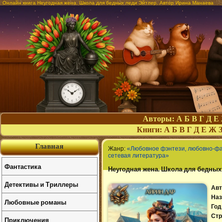
Онлайн книга Неугодная жена. Школа для бедных леди Эйтлер. Автор Ирина Манаева
Авторы:
А
Б
В
Г
Д
Е
Книги:
А
Б
В
Г
Д
Е
Ж
Главная
Жанр:
«Любовное фэнтези, любовно-ф
сетевая литература»
Фантастика
Неугодная жена. Школа для бедных
Детективы и Триллеры
Авт
Наз
Любовные романы
Год
Стр
Приключения