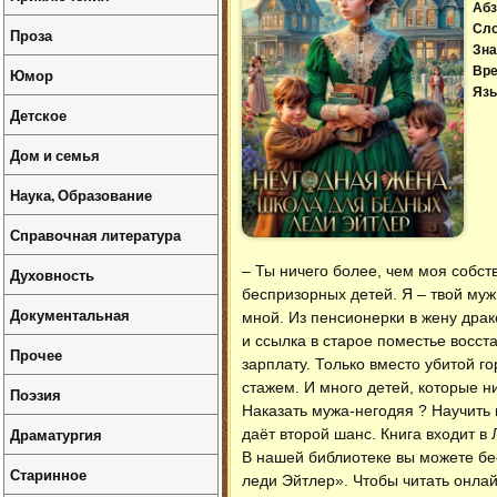
Абз
Сл
Проза
Зна
Вре
Юмор
Язы
Детское
Дом и семья
Наука, Образование
Справочная литература
– Ты ничего более, чем моя собств
Духовность
беспризорных детей. Я – твой муж
Документальная
мной. Из пенсионерки в жену драк
и ссылка в старое поместье восст
Прочее
зарплату. Только вместо убитой г
стажем. И много детей, которые н
Поэзия
Наказать мужа-негодяя ? Научить 
Драматургия
даёт второй шанс. Книга входит в
В нашей библиотеке вы можете б
Старинное
леди Эйтлер»
. Чтобы читать онла