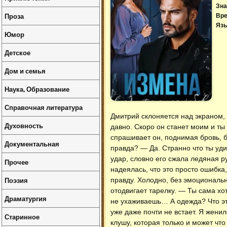
Зна
Проза
Вре
Язы
Юмор
Детское
Дом и семья
Наука, Образование
Справочная литература
Дмитрий склоняется над экраном, 
Духовность
давно. Скоро он станет моим и ты
спрашивает он, поднимая бровь, 
Документальная
правда? — Да. Странно что ты уд
удар, словно его сжала ледяная р
Прочее
надеялась, что это просто ошибка
Поэзия
правду. Холодно, без эмоционально
отодвигает тарелку. — Ты сама хо
Драматургия
не ухаживаешь… А одежда? Что эт
уже даже почти не встает. Я жени
Старинное
клушу, которая только и может что