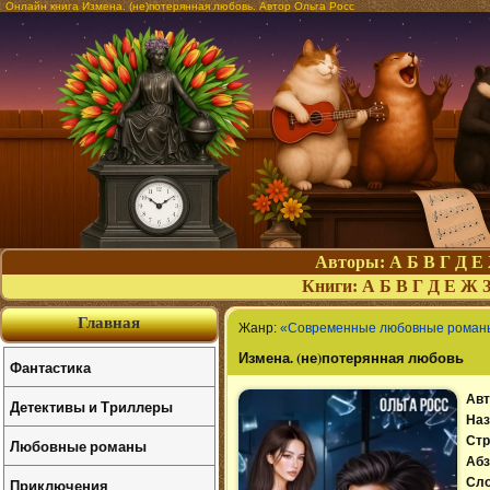
Онлайн книга Измена. (не)потерянная любовь. Автор Ольга Росс
Авторы:
А
Б
В
Г
Д
Е
Книги:
А
Б
В
Г
Д
Е
Ж
Главная
Жанр:
«Современные любовные роман
Измена. (не)потерянная любовь
Фантастика
Авт
Детективы и Триллеры
Наз
Стр
Любовные романы
Абз
Приключения
Сл