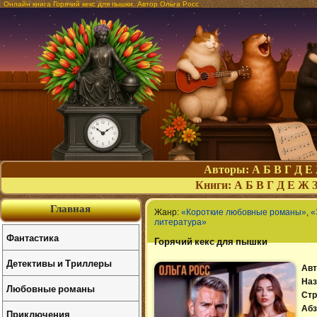
Онлайн книга Горячий кекс для пышки. Автор Ольга Росс
Авторы:
А
Б
В
Г
Д
Е
Книги:
А
Б
В
Г
Д
Е
Ж
Главная
Жанр:
«Короткие любовные романы»
,
«
литература»
Фантастика
Горячий кекс для пышки
Детективы и Триллеры
Авт
Наз
Любовные романы
Стр
Абз
Приключения