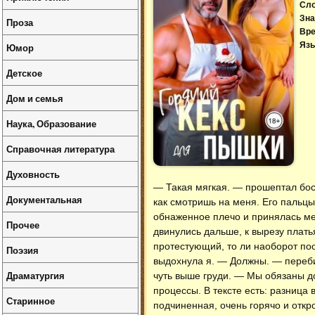
Сл
Зна
Проза
Вре
Язы
Юмор
Детское
Дом и семья
Наука, Образование
Справочная литература
Духовность
— Такая мягкая. — прошептал босс
Документальная
как смотришь на меня. Его пальцы
обнаженное плечо и принялась мед
Прочее
двинулись дальше, к вырезу плать
протестующий, то ли наоборот 
Поэзия
выдохнула я. — Должны. — перебил
Драматургия
чуть выше груди. — Мы обязаны д
процессы. В тексте есть: разница 
Старинное
подчиненная, очень горячо и откр