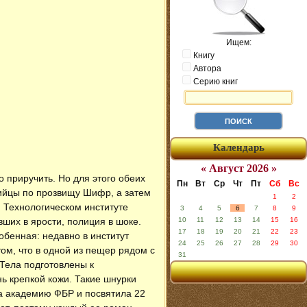
Ищем:
Книгу
Автора
Серию книг
Календарь
« Август 2026 »
иручить. Но для этого обеих
Пн
Вт
Ср
Чт
Пт
Сб
Вс
бийцы по прозвищу Шифр, а затем
1
2
 Технологическом институте
3
4
5
6
7
8
9
ших в ярости, полиция в шоке.
10
11
12
13
14
15
16
17
18
19
20
21
22
23
обенная: недавно в институт
24
25
26
27
28
29
30
ом, что в одной из пещер рядом с
31
Тела подготовлены к
ь крепкой кожи. Такие шнурки
ла академию ФБР и посвятила 22