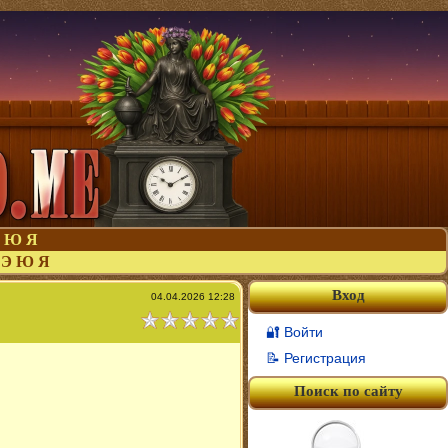
Ю
Я
Э
Ю
Я
Вход
04.04.2026 12:28
🔐 Войти
📝 Регистрация
Поиск по сайту