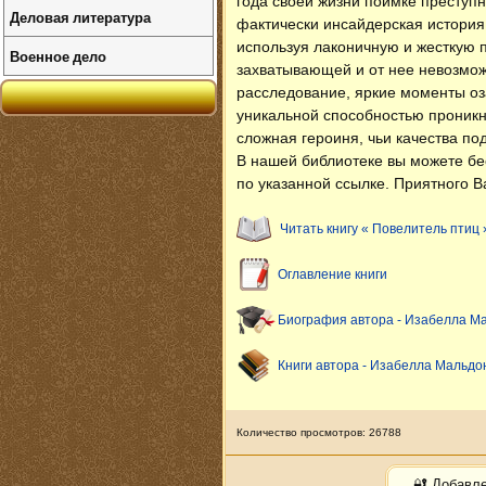
года своей жизни поимке преступн
Деловая литература
фактически инсайдерская история
используя лаконичную и жесткую п
Военное дело
захватывающей и от нее невозмож
расследование, яркие моменты оз
уникальной способностью проникн
сложная героиня, чьи качества п
В нашей библиотеке вы можете б
по указанной ссылке. Приятного В
Читать книгу « Повелитель птиц 
Оглавление книги
Биография автора - Изабелла М
Книги автора - Изабелла Мальдо
Количество просмотров: 26788
🔐 Добавл