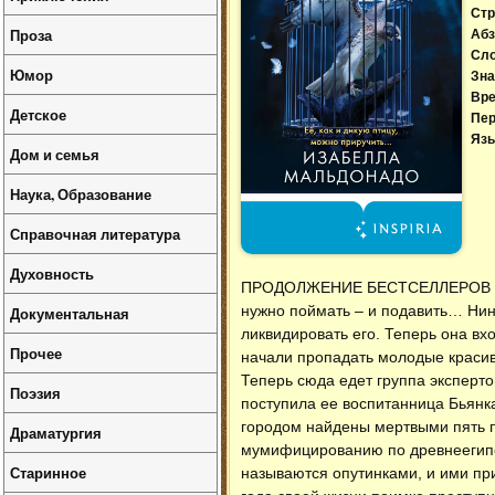
Стр
Проза
Абз
Сл
Юмор
Зна
Вре
Детское
Пер
Язы
Дом и семья
Наука, Образование
Справочная литература
Духовность
ПРОДОЛЖЕНИЕ БЕСТСЕЛЛЕРОВ «ШИФ
нужно поймать – и подавить… Нина
Документальная
ликвидировать его. Теперь она в
Прочее
начали пропадать молодые красивы
Теперь сюда едет группа эксперто
Поэзия
поступила ее воспитанница Бьянка
городом найдены мертвыми пять п
Драматургия
мумифицированию по древнеегипет
Старинное
называются опутинками, и ими пр