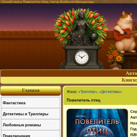
Онлайн книга Повелитель птиц. Автор Изабелла Мальдонадо
Авт
Книги
Главная
Жанр:
«Триллер»
,
«Детективы»
Повелитель птиц
Фантастика
Сер
Детективы и Триллеры
Авт
Наз
Любовные романы
Год
Приключения
ISB