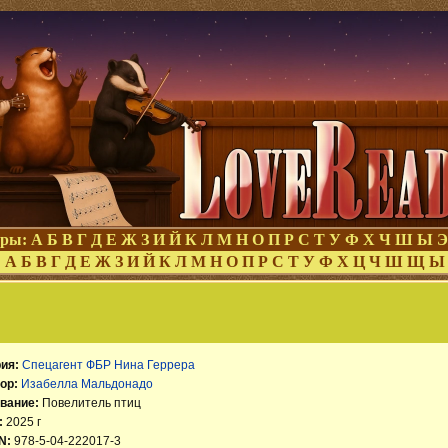
оры:
А
Б
В
Г
Д
Е
Ж
З
И
Й
К
Л
М
Н
О
П
Р
С
Т
У
Ф
Х
Ч
Ш
Ы
Э
:
А
Б
В
Г
Д
Е
Ж
З
И
Й
К
Л
М
Н
О
П
Р
С
Т
У
Ф
Х
Ц
Ч
Ш
Щ
Ы
ия:
Спецагент ФБР Нина Геррера
ор:
Изабелла Мальдонадо
вание:
Повелитель птиц
:
2025 г
N:
978-5-04-222017-3