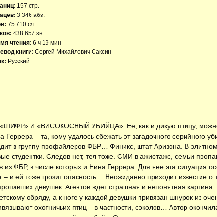
аниц:
157 стр.
ацев:
3 346 абз.
ов:
75 710 сл.
ков:
438 657 зн.
мя чтения:
6 ч 19 мин
евод книги:
Сергей Михайлович Саксин
к:
Русский
Р» И «ВИСОКОСНЫЙ УБИЙЦА». Ее, как и дикую птицу, можно пр
 Геррера – та, кому удалось сбежать от загадочного серийного у
ходит в группу профайлеров ФБР… Финикс, штат Аризона. В элитном
е студентки. Следов нет, тел тоже. СМИ в ажиотаже, семьи пропав
в из ФБР, в числе которых и Нина Геррера. Для нее эта ситуация ос
 – и ей тоже грозит опасность… Неожиданно приходит известие о т
ропавших девушек. Агентов ждет страшная и непонятная картина. 
скому обряду, а к ноге у каждой девушки привязан шнурок из очен
ивязывают охотничьих птиц – в частности, соколов… Автор окончи