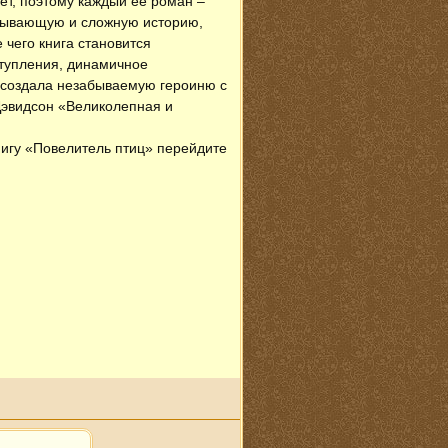
шет, поэтому каждый ее роман –
атывающую и сложную историю,
 чего книга становится
ступления, динамичное
 создала незабываемую героиню с
Дэвидсон «Великолепная и
нигу «Повелитель птиц» перейдите