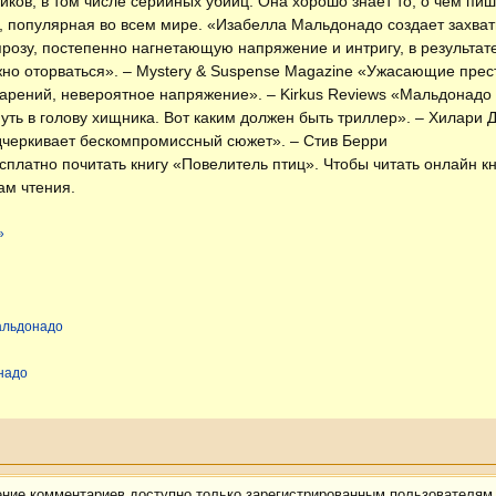
иков, в том числе серийных убийц. Она хорошо знает то, о чем пи
, популярная во всем мире. «Изабелла Мальдонадо создает захв
розу, постепенно нагнетающую напряжение и интригу, в результате
но оторваться». – Mystery & Suspense Magazine «Ужасающие пре
арений, невероятное напряжение». – Kirkus Reviews «Мальдонадо
уть в голову хищника. Вот каким должен быть триллер». – Хилари 
одчеркивает бескомпромиссный сюжет». – Стив Берри
есплатно
почитать книгу «Повелитель птиц»
. Чтобы читать онлайн к
ам чтения.
»
альдонадо
надо
ение комментариев доступно только зарегистрированным пользователям