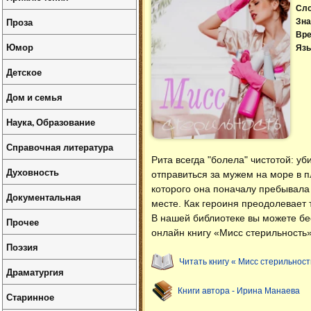
Сл
Проза
Зна
Вре
Юмор
Язы
Детское
Дом и семья
Наука, Образование
Справочная литература
Рита всегда "болела" чистотой: у
Духовность
отправиться за мужем на море в п
которого она поначалу пребывала 
Документальная
месте. Как героиня преодолевает 
В нашей библиотеке вы можете б
Прочее
онлайн книгу «Мисс стерильность»
Поэзия
Читать книгу « Мисс стерильност
Драматургия
Книги автора - Ирина Манаева
Старинное