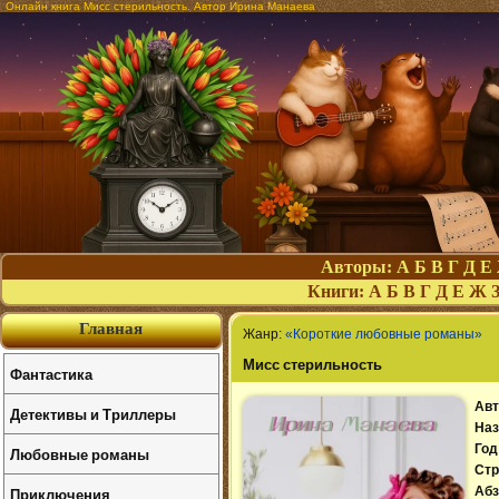
Онлайн книга Мисс стерильность. Автор Ирина Манаева
Авторы:
А
Б
В
Г
Д
Е
Книги:
А
Б
В
Г
Д
Е
Ж
Главная
Жанр:
«Короткие любовные романы»
Мисс стерильность
Фантастика
Авт
Детективы и Триллеры
Наз
Год
Любовные романы
Стр
Приключения
Абз